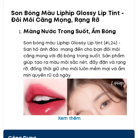
Son Bóng Màu Liphip Glossy Lip Tint -
Đôi Môi Căng Mọng, Rạng Rỡ
Màng Nước Trong Suốt, Ẩm Bóng
Son bóng màu Liphip Glossy Lip tint (#L24) -
San hô ánh đào mang đến cho bạn đôi môi
căng mọng với độ bóng trong suốt. Sản phẩm
giúp tạo ra màu môi sắc nét, đầy đặn và rạng
rỡ, đồng thời giữ cho môi luôn mềm mại và ẩm
mịn quyến rũ cả ngày.
Xem thêm
Công Dụng