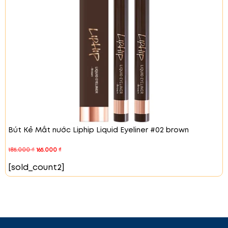
ngày.
Màu Sắc Sạch Sẽ, Không Vón Cục
Với kết cấu kem mềm mịn, son tạo nên màu
môi sắc nét, không vón cục, mang đến cho
bạn đôi môi đều màu, tự nhiên và đầy sức
sống.
Tại Sao Nên Chọn Son bóng màu Liphip
Glossy Lip Tint?
Liphip Glossy Lip Tint là sự lựa chọn lý tưởng cho
những ai yêu thích đôi môi bóng mượt, đầy đặn và
Bút Kẻ Mắt nước Liphip Liquid Eyeliner #02 brown
tự nhiên. Với khả năng bám lâu, màu sắc tươi tắn và
kết cấu mượt mà, sản phẩm này chắc chắn sẽ làm
185.000
₫
165.000
₫
bạn hài lòng. Liphip Glossy Lip Tint mang đến đôi
môi căng mọng, bóng mượt, bám lâu 12 giờ. Son
[sold_count2]
không vón cục, với màu sắc rõ ràng và kết cấu
mượt mà. Xuất xứ: Hàn Quốc Thương hiệu: Liphip
Màu L#24 - San hô ánh đào