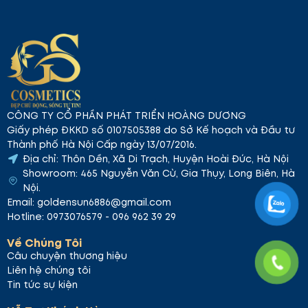
CÔNG TY CỔ PHẦN PHÁT TRIỂN HOÀNG DƯƠNG
Giấy phép ĐKKD số 0107505388 do Sở Kế hoạch và Đầu tư
Thành phố Hà Nội Cấp ngày 13/07/2016.
Địa chỉ: Thôn Dền, Xã Di Trạch, Huyện Hoài Đức, Hà Nội
Showroom: 465 Nguyễn Văn Cừ, Gia Thụy, Long Biên, Hà
Nội.
Email: goldensun6886@gmail.com
Hotline: 0973076579 - 096 962 39 29
Về Chúng Tôi
Câu chuyện thương hiệu
Liên hệ chúng tôi
Tin tức sự kiện