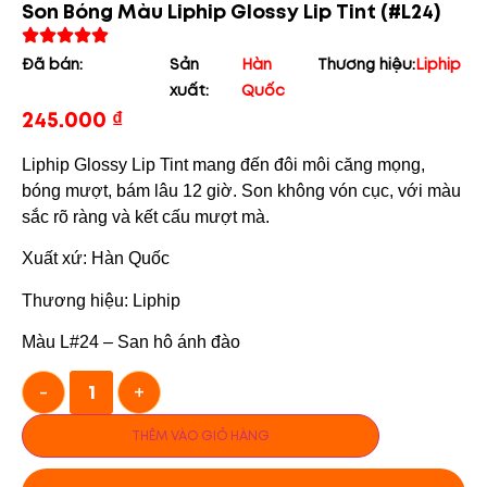
Son Bóng Màu Liphip Glossy Lip Tint (#L24)
Đã bán:
Sản
Hàn
Thương hiệu:
Liphip
xuất:
Quốc
245.000
₫
Liphip Glossy Lip Tint mang đến đôi môi căng mọng,
bóng mượt, bám lâu 12 giờ. Son không vón cục, với màu
sắc rõ ràng và kết cấu mượt mà.
Xuất xứ: Hàn Quốc
Thương hiệu: Liphip
Màu L#24 – San hô ánh đào
-
+
THÊM VÀO GIỎ HÀNG