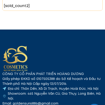
[sold_count2]
#04 French Kiss – Hồng nâu
Màu sắc hồng nâu trầm
ấm mang lại sự quyến rũ và thanh lịch. Phù hợp cho
những ai yêu thích vẻ đẹp nhẹ nhàng nhưng vẫn đậm
CÔNG TY CỔ PHẦN PHÁT TRIỂN HOÀNG DƯƠNG
chất nữ tính.
Giấy phép ĐKKD số 0107505388 do Sở Kế hoạch và Đầu tư
Thành phố Hà Nội Cấp ngày 13/07/2016.
Địa chỉ: Thôn Dền, Xã Di Trạch, Huyện Hoài Đức, Hà Nội
Showroom: 465 Nguyễn Văn Cừ, Gia Thụy, Long Biên, Hà
Nội.
Email: goldensun6886@gmail.com