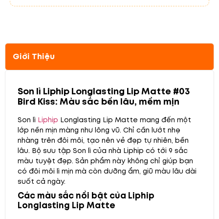
Giới Thiệu
Son lì Liphip Longlasting Lip Matte #03
Bird Kiss: Màu sắc bền lâu, mềm mịn
Son lì
Liphip
Longlasting Lip Matte mang đến một
lớp nền mịn màng như lông vũ. Chỉ cần lướt nhẹ
nhàng trên đôi môi, tạo nên vẻ đẹp tự nhiên, bền
lâu. Bộ sưu tập Son lì của nhà Liphip có tới 9 sắc
màu tuyệt đẹp. Sản phẩm này không chỉ giúp bạn
có đôi môi lì mịn mà còn dưỡng ẩm, giữ màu lâu dài
suốt cả ngày.
Các màu sắc nổi bật của Liphip
Longlasting Lip Matte