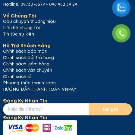
Hotline: 0973076579 - 096 962 39 29
Về Chúng Tôi
Câu chuyện thương hiệu
Liên hệ chúng tôi
Tin tức sự kiện
Hỗ Trợ Khách Hàng
Chính sách bảo mật
Chính sách đổi trả hàng
#05 Deep Kiss – Đỏ cherry
Màu đỏ đậm với sắc
Chính sách kiểm hàng
cherry tươi tắn, mạnh mẽ. Đây là lựa chọn tuyệt vời
Chính sách vận chuyển
cho những buổi tối quyến rũ hay những dịp đặc biệt.
Chính sách sỉ
Phương thức thanh toán
HƯỚNG DẪN THANH TOÁN VNPAY
Đăng Ký Nhận Tin
Đăng ký
Đăng Ký Nhận Tin