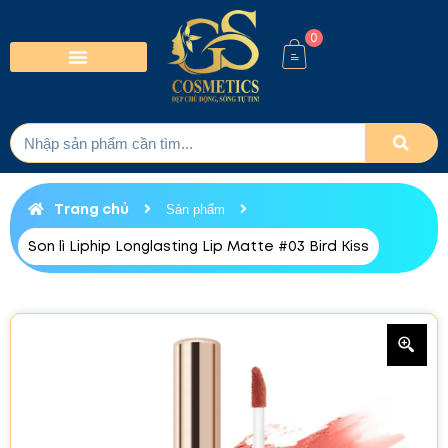
0
Trang chủ
Sản phẩm
Son lì Liphip Longlasting Lip Matte #03 Bird Kiss