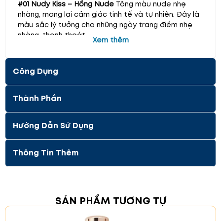
#01 Nudy Kiss – Hồng Nude
Tông màu nude nhẹ
nhàng, mang lại cảm giác tinh tế và tự nhiên. Đây là
màu sắc lý tưởng cho những ngày trang điểm nhẹ
nhàng, thanh thoát.
Xem thêm
Công Dụng
Thành Phần
Hướng Dẫn Sử Dụng
Thông Tin Thêm
#02 First Kiss – Hồng đào
Màu sắc nhẹ nhàng, pha
SẢN PHẨM TƯƠNG TỰ
chút sắc hồng đào tạo nên vẻ đẹp ngọt ngào, ấm
áp. Phù hợp cho mọi hoàn cảnh, từ đi làm đến dự