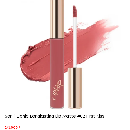
tiệc.
#03 Bird Kiss – Hồng trà
Son lì Liphip Longlasting Lip
Matte #03 Bird Kiss là tông màu san hô tươi tắn, dễ
dàng kết hợp với nhiều phong cách trang điểm khác
nhau. Tạo vẻ ngoài dễ thương, trẻ trung.
Son lì Liphip Longlasting Lip Matte #02 First Kiss
245.000
₫