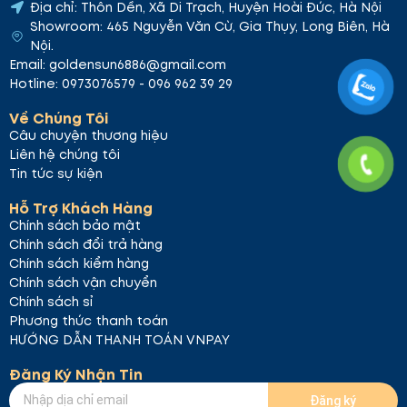
Địa chỉ: Thôn Dền, Xã Di Trạch, Huyện Hoài Đức, Hà Nội
tăng độ đàn hồi và làm mềm môi. Thêm vào đó, bạc
Showroom: 465 Nguyễn Văn Cừ, Gia Thụy, Long Biên, Hà
hà mang lại cảm giác mát lạnh, dễ chịu.
Nội.
Hướng dẫn sử dụng
Email: goldensun6886@gmail.com
Hotline: 0973076579 - 096 962 39 29
Thoa một lớp son nhẹ lên môi.
Dùng đầu cọ để tán đều son và tạo hiệu ứng
Về Chúng Tôi
bóng nước.
Câu chuyện thương hiệu
Tận hưởng đôi môi căng mọng và lấp lánh suốt
Liên hệ chúng tôi
cả ngày.
Tin tức sự kiện
Liphip Glossy Lip Tint là lựa chọn hoàn hảo cho
Hỗ Trợ Khách Hàng
những ai muốn có đôi môi mềm mịn, căng mọng và
Chính sách bảo mật
lấp lánh. Hãy trải nghiệm ngay để cảm nhận sự khác
Chính sách đổi trả hàng
biệt!
Chính sách kiểm hàng
Chính sách vận chuyển
Chính sách sỉ
Phương thức thanh toán
HƯỚNG DẪN THANH TOÁN VNPAY
Đăng Ký Nhận Tin
Đăng ký