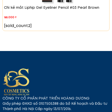
Chì kẻ mắt Liphip Gel Eyeliner Pencil #03 Pearl Brown
165.000
₫
[sold_count2]
Son Môi Tangle Jelly – Lấp lánh như ánh nắng mặt
trời
Kết cấu mềm mại và khả năng tạo bóng lấp
lánh. Son bóng Liphip mang đến hiệu ứng sáng bóng
tựa như ánh nắng mặt trời chiếu lên bãi biển xanh.
Bạn sẽ cảm nhận được sự thay đổi ngay lập tức khi
son vừa chạm vào môi.
Công thức dưỡng môi tuyệt vời
CÔNG TY CỔ PHẦN PHÁT TRIỂN HOÀNG DƯƠNG
Liphip Glossy Lip Tint không chỉ mang lại vẻ đẹp cho
Giấy phép ĐKKD số 0107505388 do Sở Kế hoạch và Đầu tư
đôi môi mà còn giúp chăm sóc môi hiệu quả. Chất
Thành phố Hà Nội Cấp ngày 13/07/2016.
son chứa dầu dừa và Borphyrin, giúp dưỡng ẩm,