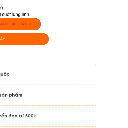
ng
 suốt lung linh
VÀO GIỎ HÀNG
AY
quốc
 sản phẩm
yển đơn từ 500k