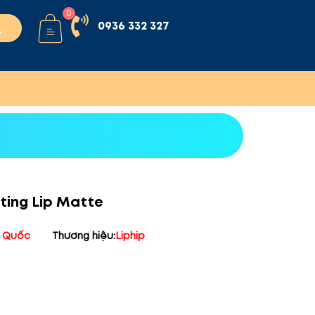
0
0936 332 327
sting Lip Matte
 Quốc
Thương hiệu:
Liphip