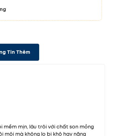
ãng
ng Tin Thêm
i mềm mịn, lâu trôi với chất son mỏng
i môi mà không lo bị khô hay nặng