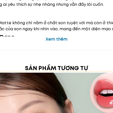
g ai yêu thích sự nhẹ nhàng nhưng vẫn đầy lôi cuốn.
Matte không chỉ nằm ở chất son tuyệt vời mà còn ở thiế
sắc của son ngay khi nhìn vào, mang đến một diện mạo 
 Dạng
Xem thêm
ao gồm 9 màu sắc thời thượng, phù hợp với nhiều phong
p Lasting Lip Matte
ng gây khô môi.
SẢN PHẨM TƯƠNG TỰ
g theo.
hiều tông da và phong cách trang điểm.
t lượng vượt trội.
ọn hoàn hảo cho những ai tìm kiếm một thỏi son lâu trôi