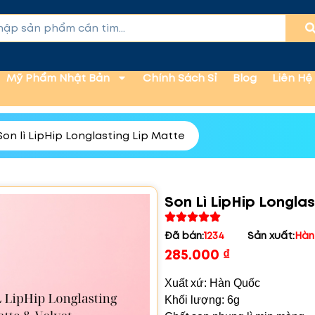
Mỹ Phẩm Nhật Bản
Chính Sách Sỉ
Blog
Liên Hệ
Son lì LipHip Longlasting Lip Matte
Son Lì LipHip Longla
Đã bán:
1234
Sản xuất:
Hàn
285.000
₫
Xuất xứ: Hàn Quốc
Khối lượng: 6g