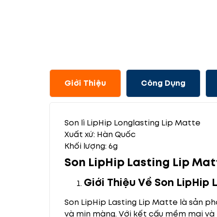
Giới Thiệu
Công Dụng
Son lì LipHip Longlasting Lip Matte
Xuất xứ: Hàn Quốc
Khối lượng: 6g
Son LipHip Lasting Lip Ma
Giới Thiệu Về Son LipHip 
Son LipHip Lasting Lip Matte là sản p
và mịn màng. Với kết cấu mềm mại và 