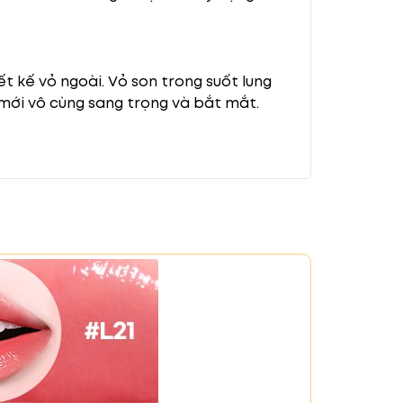
t kế vỏ ngoài. Vỏ son trong suốt lung
mới vô cùng sang trọng và bắt mắt.
 cách và sở thích của phái đẹp.
, dễ sử dụng và chất lượng cao. Hãy