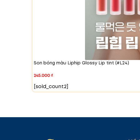
Son bóng màu Liphip Glossy Lip tint (#L24)
245.000
₫
[sold_count2]
#02. First kiss - Hồng đào