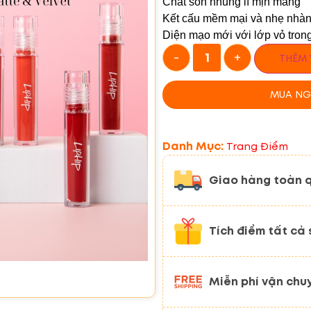
Chất son nhung lì mịn màng
Kết cấu mềm mại và nhẹ nhà
Diện mạo mới với lớp vỏ trong
-
+
THÊM 
MUA NG
Danh Mục:
Trang Điểm
Giao hàng toàn 
Tích điểm tất cả
Miễn phí vận chu