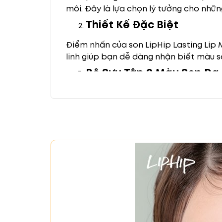
môi. Đây là lựa chọn lý tưởng cho nhữn
Thiết Kế Đặc Biệt
Điểm nhấn của son LipHip Lasting Lip 
linh giúp bạn dễ dàng nhận biết màu 
Bộ Sưu Tập 9 Màu Son Đa
Bộ sưu tập LipHip Lasting Lip Matte b
Lý Do Nên Chọn Son LipHi
Chất son mịn màng, bền màu, khô
Thiết kế vỏ son đẹp, dễ dàng man
9 màu sắc đa dạng, phù hợp với n
Xuất xứ từ Hàn Quốc, đảm bảo chấ
Kết Luận
Son LipHip Lasting Lip Matte là lựa ch
thử ngay để cảm nhận sự khác biệt!