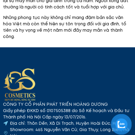
lại sự may mắn cho gia đình trong cả năm. Người xông đất
thường là người có tính cách tốt và tuổi hợp với gia chủ.
Những phong tục này không chỉ mang đậm bản sắc văn
hóa Việt mà còn thể hiện sự tôn trọng đối với gia đình, tổ
tiên và hy vọng về một năm mới đầy may mắn và thành
công.
CÔNG TY CỔ PHẦN PHÁT TRIỂN HOÀNG DƯƠNG
Giấy phép ĐKKD số 0107505388 do Sở Kế hoạch và Đầu tư
Thành phố Hà Nội Cấp ngày 13/07/2016.
Địa chỉ: Thôn Dền, Xã Di Trạch, Huyện Hoài Đức, Hà Nội
Showroom: 465 Nguyễn Văn Cừ, Gia Thụy, Long Biên, Hà