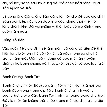
ao, hồ hay sông sau khi cúng để “cá chép hóa rồng” đưa
Táo Quân về trời.
Lễ cúng ông Công, ông Táo cũng là một dịp để các gia đình
sửa soạn bếp núc, dọn dẹp nhà cửa, đồng thời thể hiện
lòng thành kính đối với những vị thần bảo vệ gia đình trong
suốt năm qua.
Cúng Tổ tiên
Vào ngày Tết, gia đình sẽ làm mâm cỗ cúng tổ tiên để thể
hiện lòng biết ơn, nhớ về tổ tiên và cầu mong sự phù hộ
trong năm mới. Mâm cỗ thường có các món ăn truyền
thống như bánh chưng, bánh tét, xôi, thịt gà, và các loại trái
cây.
Bánh Chưng, Bánh Tét
Bánh Chưng (miền Bắc) và bánh Tét (miền Nam) là hai loại
bánh đặc trưng trong dịp Tết. Bánh Chưng hình vuông
tượng trưng cho đất, bánh Tét hình trụ tượng trưng cho trời.
Đây là món ăn không thể thiếu trong mỗi gia đình trong dịp
Tết.