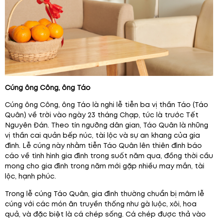
Cúng ông Công, ông Táo
Cúng ông Công, ông Táo là nghi lễ tiễn ba vị thần Táo (Táo
Quân) về trời vào ngày 23 tháng Chạp, tức là trước Tết
Nguyên Đán. Theo tín ngưỡng dân gian, Táo Quân là những
vị thần cai quản bếp núc, tài lộc và sự an khang của gia
đình. Lễ cúng này nhằm tiễn Táo Quân lên thiên đình báo
cáo về tình hình gia đình trong suốt năm qua, đồng thời cầu
mong cho gia đình trong năm mới gặp nhiều may mắn, tài
lộc, hạnh phúc.
Trong lễ cúng Táo Quân, gia đình thường chuẩn bị mâm lễ
cúng với các món ăn truyền thống như gà luộc, xôi, hoa
quả, và đặc biệt là cá chép sống. Cá chép được thả vào