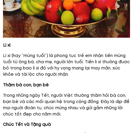
Lì xì
Lì xì (hay “mừng tuổi”) là phong tục trẻ em nhận tiền mừng
tuổi từ ông bà, cha mẹ, người lớn tuổi. Tiền lì xì thường được
bỏ trong bao lì xì đỏ với hy vọng mang lại may mắn, sức
khỏe và tài lộc cho người nhận.
Thăm bà con, bạn bè
Trong những ngày Tết, người Việt thường thăm hỏi bà con,
bạn bè và các mối quan hệ trong cộng đồng. Đây là dịp để
mọi người đoàn tụ, chúc mừng nhau và gửi gắm những lời
chúc tốt đẹp cho năm mới.
Chúc Tết và Tặng quà