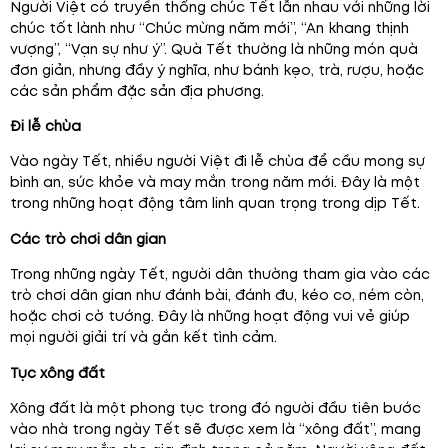
Người Việt có truyền thống chúc Tết lẫn nhau với những lời
chúc tốt lành như “Chúc mừng năm mới”, “An khang thịnh
vượng”, “Vạn sự như ý”. Quà Tết thường là những món quà
đơn giản, nhưng đầy ý nghĩa, như bánh kẹo, trà, rượu, hoặc
các sản phẩm đặc sản địa phương.
Đi lễ chùa
Vào ngày Tết, nhiều người Việt đi lễ chùa để cầu mong sự
bình an, sức khỏe và may mắn trong năm mới. Đây là một
trong những hoạt động tâm linh quan trọng trong dịp Tết.
Các trò chơi dân gian
Trong những ngày Tết, người dân thường tham gia vào các
trò chơi dân gian như đánh bài, đánh đu, kéo co, ném còn,
hoặc chơi cờ tướng. Đây là những hoạt động vui vẻ giúp
mọi người giải trí và gắn kết tình cảm.
Tục xông đất
Xông đất là một phong tục trong đó người đầu tiên bước
vào nhà trong ngày Tết sẽ được xem là “xông đất”, mang