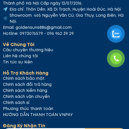
Thành phố Hà Nội Cấp ngày 13/07/2016.
Địa chỉ: Thôn Dền, Xã Di Trạch, Huyện Hoài Đức, Hà Nội
Showroom: 465 Nguyễn Văn Cừ, Gia Thụy, Long Biên, Hà
Nội.
Email: goldensun6886@gmail.com
Hotline: 0973076579 - 096 962 39 29
Về Chúng Tôi
Câu chuyện thương hiệu
Liên hệ chúng tôi
Tin tức sự kiện
Hỗ Trợ Khách Hàng
Chính sách bảo mật
Chính sách đổi trả hàng
Chính sách kiểm hàng
Chính sách vận chuyển
Chính sách sỉ
Phương thức thanh toán
HƯỚNG DẪN THANH TOÁN VNPAY
Đăng Ký Nhận Tin