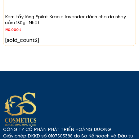
Kem tẩy lông Epilat Kracie lavender dành cho da nhạy
cảm 150g- Nhật
190.000
₫
[sold_count2]
CÔNG TY CỔ PHẦN PHÁT TRIỂN HOÀNG DƯƠNG
Giấy phép ĐKKD số 0107505388 do Sở Kế hoạch và Đầu tư