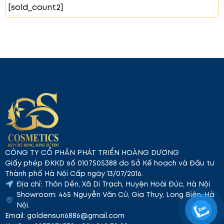
[sold_count2]
Hướng Dẫn Sử Dụng:
Lấy một lượng sữa rửa mặt vừa đủ.
Tạo bọt kỹ lưỡng với nước.
Massage nhẹ nhàng lên mặt, đặc biệt ở vùng
chữ T và các khu vực dễ bám bẩn.
Rửa sạch mặt với nước ấm. Sử dụng mỗi ngày
để duy trì làn da sạch và mềm mại.
Kết Luận:
Sữa rửa mặt Pure Tree MOISTPEAR™
Water Cleansing Foam là lựa chọn lý tưởng cho mọi
loại da, đặc biệt là da nhạy cảm. Sản phẩm giúp
làm sạch sâu, cấp ẩm và bảo vệ da hiệu quả. Với
các thành phần tự nhiên, sữa rửa mặt này mang lại
làn da sạch sẽ, mịn màng và khỏe mạnh.
CÔNG TY CỔ PHẦN PHÁT TRIỂN HOÀNG DƯƠNG
Giấy phép ĐKKD số 0107505388 do Sở Kế hoạch và Đầu tư
Thành phố Hà Nội Cấp ngày 13/07/2016.
Địa chỉ: Thôn Dền, Xã Di Trạch, Huyện Hoài Đức, Hà Nội
Showroom: 465 Nguyễn Văn Cừ, Gia Thụy, Long Biên, Hà
Nội.
Email: goldensun6886@gmail.com