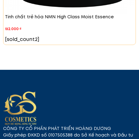
Tinh chất trẻ hóa NMN High Class Moist Essence
132.000
₫
[sold_count2]
CÔNG TY CỔ PHẦN PHÁT TRIỂN HOÀNG DƯƠNG
Giấy phép ĐKKD số 0107505388 do Sở Kế hoạch và Đầu tư