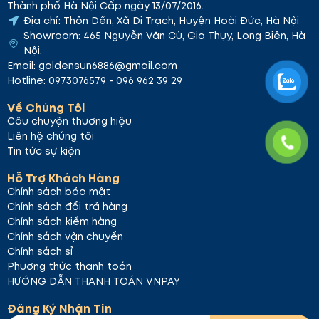
Thành phố Hà Nội Cấp ngày 13/07/2016.
Địa chỉ: Thôn Dền, Xã Di Trạch, Huyện Hoài Đức, Hà Nội
Showroom: 465 Nguyễn Văn Cừ, Gia Thụy, Long Biên, Hà
Nội.
Email: goldensun6886@gmail.com
Hotline: 0973076579 - 096 962 39 29
Về Chúng Tôi
Câu chuyện thương hiệu
Liên hệ chúng tôi
Tin tức sự kiện
Hỗ Trợ Khách Hàng
Chính sách bảo mật
Chính sách đổi trả hàng
Chính sách kiểm hàng
Chính sách vận chuyển
Chính sách sỉ
Phương thức thanh toán
HƯỚNG DẪN THANH TOÁN VNPAY
Đăng Ký Nhận Tin