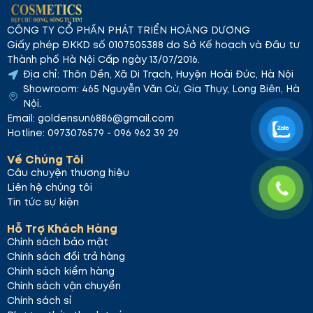
CÔNG TY CỔ PHẦN PHÁT TRIỂN HOÀNG DƯƠNG
Giấy phép ĐKKD số 0107505388 do Sở Kế hoạch và Đầu tư
Thành phố Hà Nội Cấp ngày 13/07/2016.
Địa chỉ: Thôn Dền, Xã Di Trạch, Huyện Hoài Đức, Hà Nội
Showroom: 465 Nguyễn Văn Cừ, Gia Thụy, Long Biên, Hà
Nội.
Email: goldensun6886@gmail.com
Hotline: 0973076579 - 096 962 39 29
Về Chúng Tôi
Câu chuyện thương hiệu
Liên hệ chúng tôi
Tin tức sự kiện
Hỗ Trợ Khách Hàng
Chính sách bảo mật
Chính sách đổi trả hàng
Chính sách kiểm hàng
Chính sách vận chuyển
Chính sách sỉ