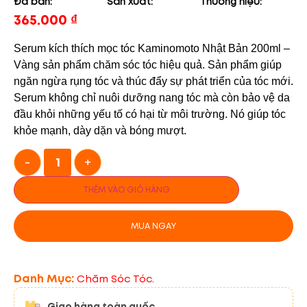
Đã bán:
Sản xuất:
Thương hiệu:
365.000
₫
Serum kích thích mọc tóc Kaminomoto Nhật Bản 200ml –
Vàng sản phẩm chăm sóc tóc hiệu quả. Sản phẩm giúp
ngăn ngừa rụng tóc và thúc đẩy sự phát triển của tóc mới.
Serum không chỉ nuôi dưỡng nang tóc mà còn bảo vệ da
đầu khỏi những yếu tố có hại từ môi trường. Nó giúp tóc
khỏe mạnh, dày dặn và bóng mượt.
-
+
THÊM VÀO GIỎ HÀNG
MUA NGAY
Danh Mục:
Chăm Sóc Tóc.
Giao hàng toàn quốc