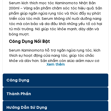
Serum kích thích mọc tóc Kaminomoto Nhật Bản
200ml – Vàng sản phẩm chăm sóc tóc hiệu quả. Sản
phẩm giúp ngăn ngừa rụng tóc và thúc đẩy sự phát
triển của tóc mới. Serum không chỉ nuôi dưỡng nang
tóc mà còn bảo vệ da đầu khỏi những yếu tố có hại
từ môi trường. Nó giúp tóc khỏe mạnh, dày dặn và
bóng mượt.
Công Dụng Nổi Bật
Serum Kaminomoto hỗ trợ ngăn ngừa rụng tóc, kích
thích sự hoạt động của nang tóc, giúp tóc chắc
khỏe và dày hơn. Sản phẩm còn giúp giảm nguy cơ
Xem thêm
mắc các bệnh về da đầu như nấm và gàu. Đồng
thời duy trì độ ẩm cần thiết cho tóc, giữ cho tóc
luôn mềm mại và bồng bềnh. Serum không gây nhờn
Công Dụng
hay bết tóc, mang lại cảm giác dễ chịu, thông
thoáng và sạch sẽ cho mái tóc.
Lợi Ích Cho Da Đầu
Serum giúp giải phóng các yếu tố ức chế viêm da
Thành Phần
đầu, duy trì sức khỏe da đầu và tăng cường tuần
hoàn máu. Sản phẩm còn bảo vệ da đầu khỏi tác
Hướng Dẫn Sử Dụng
động của môi trường, đồng thời giúp cải thiện độ