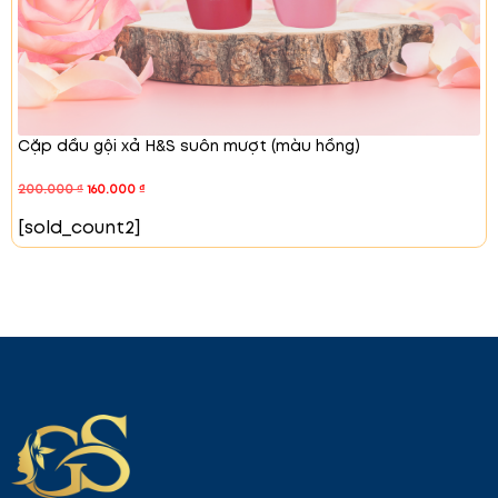
với từng loại tóc. Chai màu xanh dành cho tóc
mỏng, thưa, rụng ít. Chai màu vàng dành cho tóc
yếu, rụng nhiều, tóc rụng lâu năm, hói đầu, hoặc gặp
vấn đề về nấm da đầu.
Kết Luận
Serum kích thích mọc tóc Kaminomoto là giải pháp
Cặp dầu gội xả H&S suôn mượt (màu hồng)
hiệu quả cho những ai mong muốn sở hữu mái tóc
200.000
khỏe mạnh, dày và bồng bềnh. Sản phẩm đã được
₫
160.000
₫
kiểm chứng và tin dùng bởi hàng triệu người tiêu
[sold_count2]
dùng, mang lại kết quả rõ rệt chỉ sau khi sử dụng
một thời gian ngắn.