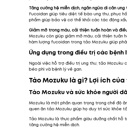
Tăng cường hệ miễn dịch, ngăn ngừa di căn ung 
Fucoidan giúp tiêu diệt tế bào ung thư, phục h
phẩm giúp bảo vệ cơ thể khỏi các tác động xấu 
Giảm mỡ trong máu, cải thiện tuần hoàn và đi
Mozuku còn giúp giảm mỡ máu, cải thiện tuần ho
hàm lượng fucoidan trong tảo Mozuku giúp phân 
Ứng dụng trong điều trị các bệnh 
Ngoài việc hỗ trợ điều trị ung thư, tảo Mozuku 
béo phì và bệnh lý về gan.
Tảo Mozuku là gì? Lợi ích củ
Tảo Mozuku và sức khỏe người d
Mozuku là một phần quan trọng trong chế độ ăn 
quen ăn tảo Mozuku giúp họ duy trì sức khỏe tố
Tảo Mozuku là thực phẩm giàu dưỡng chất hỗ trợ 
tăng cường hệ miễn dịch.