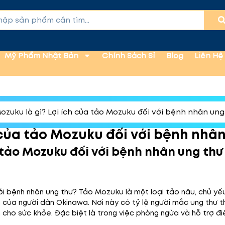
Mỹ Phẩm Nhật Bản
Chính Sách Sỉ
Blog
Liên Hệ
ozuku là gì? Lợi ích của tảo Mozuku đối với bệnh nhân ung
 của tảo Mozuku đối với bệnh nhâ
a tảo Mozuku đối với bệnh nhân ung thư
với bệnh nhân ung thư? Tảo Mozuku là một loại tảo nâu, chủ y
 của người dân Okinawa. Nơi này có tỷ lệ người mắc ung thư 
h cho sức khỏe. Đặc biệt là trong việc phòng ngừa và hỗ trợ điề