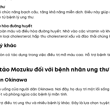
thư
ồi chức năng bạch cầu, tăng khả năng miễn dịch. Điều này giúp
từ bệnh lý ung thư.
ều hòa đường huyết
àn máu và điều hòa đường huyết. Nhờ vào các vitamin và khoán
loại cholesterol, hấp thu cholesterol xấu và đào thải chúng k
lý khác
còn có tác dụng trong việc điều trị mỡ máu cao. Hỗ trợ bệnh t
a tảo Mozuku đối với bệnh nhân ung thư
ân Okinawa
uống của người dân Okinawa. Nơi đây, họ duy trì một lối sống 
t và phòng ngừa các bệnh lý mãn tính.
điều trị ung thư và nhiều bệnh lý khác. Đây là lựa chọn tuyệt