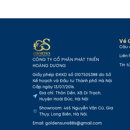
Về 
Câu 
Liên 
CÔNG TY CỔ PHẦN PHÁT TRIỂN
Tin t
HOÀNG DƯƠNG
Giấy phép ĐKKD số 0107505388 do Sở
Kế hoạch và Đầu tư Thành phố Hà Nội
Cấp ngày 13/07/2016.
Địa chỉ: Thôn Dền, Xã Di Trạch,
Huyện Hoài Đức, Hà Nội
Showroom: 465 Nguyễn Văn Cừ, Gia
Thụy, Long Biên, Hà Nội.
Email: goldensun6886@gmail.com