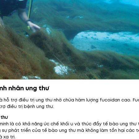
ệnh nhân ung thư
t là hỗ trợ điều trị ung thư nhờ chứa hàm lượng fucoidan cao. 
rợ điều trị bệnh ung thư.
 thư
h là có khả năng ức chế khối u và thúc đẩy tế bào ung thư t
 sự phát triển của tế bào ung thư mà không làm tổn hại các tế
 xạ trị.