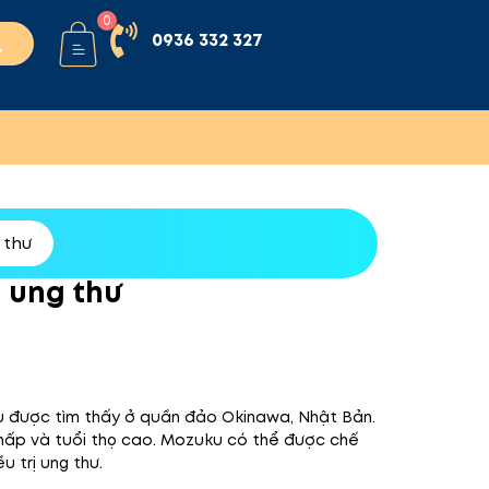
0
0936 332 327
 thư
n ung thư
ếu được tìm thấy ở quần đảo Okinawa, Nhật Bản.
thấp và tuổi thọ cao. Mozuku có thể được chế
u trị ung thư.