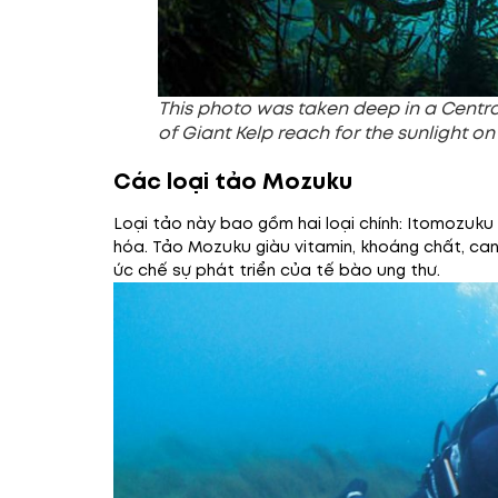
This photo was taken deep in a Central
of Giant Kelp reach for the sunlight on
Các loại tảo Mozuku
Loại tảo này bao gồm hai loại chính: Itomozuk
hóa. Tảo Mozuku giàu vitamin, khoáng chất, can
ức chế sự phát triển của tế bào ung thư.