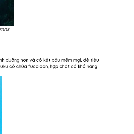
umns
inh dưỡng hơn và có kết cấu mềm mại, dễ tiêu
ozuku có chứa fucoidan, hợp chất có khả năng