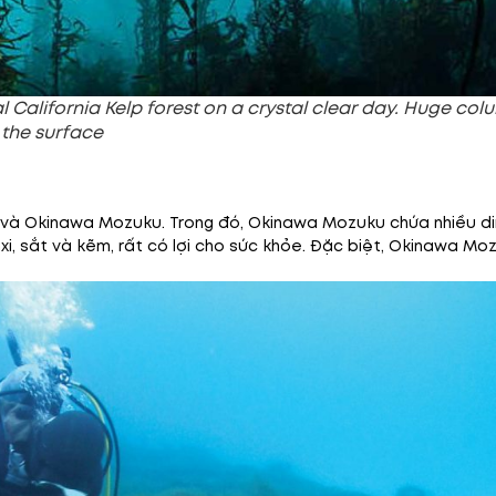
 California Kelp forest on a crystal clear day. Huge col
 the surface
u và Okinawa Mozuku. Trong đó, Okinawa Mozuku chứa nhiều d
xi, sắt và kẽm, rất có lợi cho sức khỏe. Đặc biệt, Okinawa M