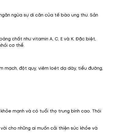
 ngăn ngừa sự di căn của tế bào ung thư. Sản
g chất như vitamin A, C, E và K. Đặc biệt,
hỏi cơ thể.
im mạch, đột quỵ, viêm loét dạ dày, tiểu đường,
khỏe mạnh và có tuổi thọ trung bình cao. Thói
 vời cho những ai muốn cải thiện sức khỏe và