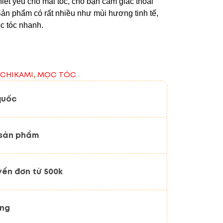
iết yếu cho mái tóc, cho bạn cảm giác thoải
Sản phẩm có rất nhiều như mùi hương tinh tế,
c tóc nhanh.
,
ICHIKAMI
MỌC TÓC
quốc
 sản phẩm
yển đơn từ 500k
ãng