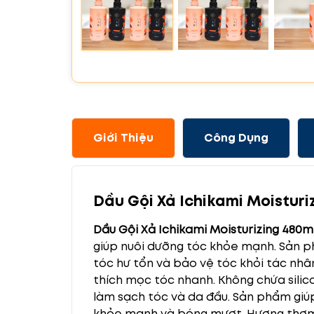
Giới Thiệu
Công Dụng
Dầu Gội Xả Ichikami Moistur
Dầu Gội Xả Ichikami Moisturizing 480m
giúp nuôi dưỡng tóc khỏe mạnh. Sản ph
tóc hư tổn và bảo vệ tóc khỏi tác nhâ
thích mọc tóc nhanh. Không chứa sili
làm sạch tóc và da đầu. Sản phẩm giúp
khỏe mạnh và bóng mượt. Hương thơm 