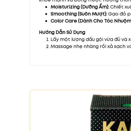
Moisturizing (Dưỡng Ẩm):
Chiết xuấ
Smoothing (Suôn Mượt):
Gạo đỏ ph
Color Care (Dành Cho Tóc Nhuộm
Hướng Dẫn Sử Dụng
Lấy một lượng dầu gội vừa đủ và x
Massage nhẹ nhàng rồi xả sạch vớ
Thoa dầu xả, ủ tóc 15-20 phút rồi 
Để sản phẩm xa tầm tay trẻ em và
Kết Luận
Bộ dầu gội Ichikami với thàn