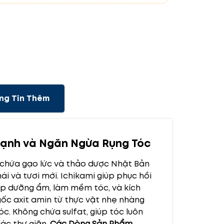
ng Tin Thêm
 Mạnh và Ngăn Ngừa Rụng Tóc
 chứa gạo lức và thảo dược Nhật Bản
 và tươi mới. Ichikami giúp phục hồi
iúp dưỡng ẩm, làm mềm tóc, và kích
ốc axit amin từ thực vật nhẹ nhàng
c. Không chứa sulfat, giúp tóc luôn
ác thư giãn.
Các Dòng Sản Phẩm