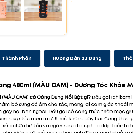
Thành Phần
Hướng Dẫn Sử Dụng
Thô
izing 480ml (MÀU CAM) - Dưỡng Tóc Khỏe
l (MÀU CAM) có Công Dụng Nổi Bật gì?
Dầu gội Ichikami
ẩm bổ sung độ ẩm cho tóc, mang lại cảm giác thoải mái
n gây hại bên ngoài. Dầu gội có công thức thảo mộc g
cone, giúp tóc mềm mượt mà không gây hại. Công thức g
 sửa chữa hư tổn và ngăn ngừa bong tróc lớp biểu bì tó
nhẹ nhàng từ quả mơ và hoa anh đào mang lại cảm gi