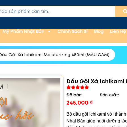
Mỹ Phẩm Nhật Bản
Chính Sách Sỉ
Blog
Liên Hệ
Dầu Gội Xả Ichikami Moisturizing 480ml (MÀU CAM)
Dầu Gội Xả Ichikami
Đã bán:
Sản xuất:
245.000
₫
Bộ dầu gội Ichikami với thành
Nhật Bản giúp nuôi dưỡng tóc