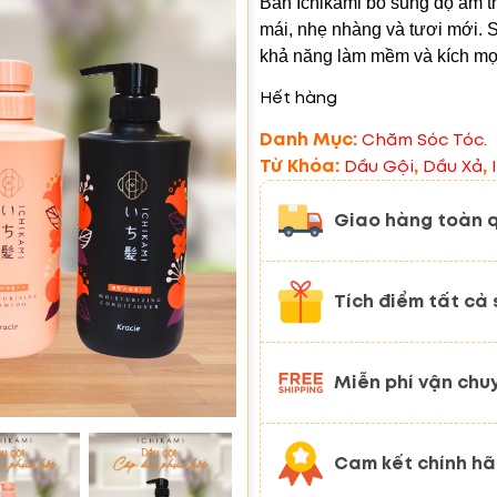
Bản Ichikami bổ sung độ ẩm th
mái, nhẹ nhàng và tươi mới. 
khả năng làm mềm và kích mọ
Hết hàng
Danh Mục:
Chăm Sóc Tóc.
Từ Khóa:
,
,
Dầu Gội
Dầu Xả
Giao hàng toàn 
Tích điểm tất cả
Miễn phí vận chu
Cam kết chính h