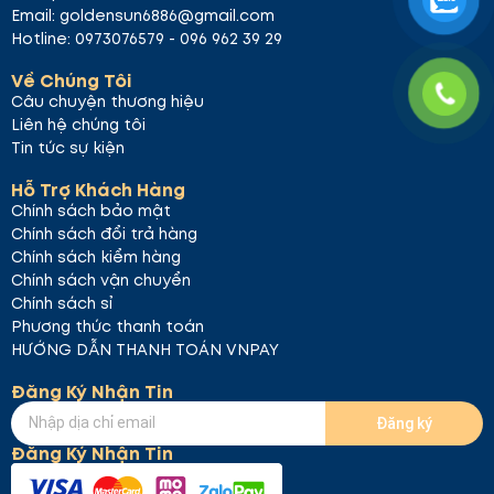
dưỡng chất thẩm thấu.
Email: goldensun6886@gmail.com
Hoàn tất quy trình
: Xoa đều tinh chất còn lại
Hotline: 0973076579 - 096 962 39 29
trên da để dưỡng chất thẩm thấu sâu hơn.
Kết Luận
Về Chúng Tôi
Câu chuyện thương hiệu
Mặt nạ Celderma Honey Pepta Ampoule Essence
Liên hệ chúng tôi
là lựa chọn lý tưởng cho những ai muốn chăm sóc
Tin tức sự kiện
da. Sản phẩm giúp cải thiện làn da, giảm nếp nhăn
Hỗ Trợ Khách Hàng
và mang lại cảm giác mềm mại, mịn màng.
Chính sách bảo mật
Chính sách đổi trả hàng
Chính sách kiểm hàng
Chính sách vận chuyển
Chính sách sỉ
Phương thức thanh toán
HƯỚNG DẪN THANH TOÁN VNPAY
Đăng Ký Nhận Tin
Đăng ký
Đăng Ký Nhận Tin