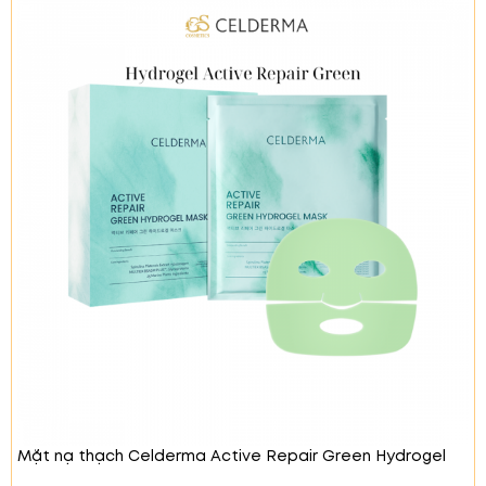
Adenosine
: Giảm nếp nhăn và cải thiện dấu
hiệu lão hóa, mang lại làn da săn chắc.
Peptide
: Tăng cường độ đàn hồi, làm giảm sự
xuất hiện của nếp nhăn.
Natri Hyaluronate
: Cung cấp độ ẩm và giúp
da luôn tươi sáng, mịn màng.
Mặt nạ thạch Celderma Active Repair Green Hydrogel