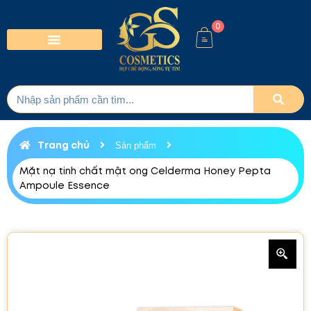
0
Trang chủ
Sản phẩm
Mặt nạ tinh chất mật ong Celderma Honey Pepta
Ampoule Essence