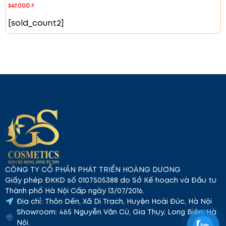
347.000
₫
[sold_count2]
Những Lưu Ý Khi Sử Dụng
Tránh vùng mắt và miệng
: Không để mặt nạ
tiếp xúc với vùng mắt và miệng.
Kiểm tra thành phần
: Trước khi sử dụng, kiểm
tra thành phần để tránh dị ứng.
Thời gian sử dụng
: Sử dụng 1-2 lần mỗi tuần để
đạt hiệu quả tốt nhất.
Chứng Nhận An Toàn
Mặt nạ Celderma Honey Pepta Ampoule Essence
là sản phẩm mỹ phẩm chức năng đã được kiểm định.
Sản phẩm được đánh giá và đảm bảo an toàn cho
người sử dụng.
Hướng Dẫn Sử Dụng
CÔNG TY CỔ PHẦN PHÁT TRIỂN HOÀNG DƯƠNG
Chuẩn bị da
: Rửa mặt sạch và dùng toner để
Giấy phép ĐKKD số 0107505388 do Sở Kế hoạch và Đầu tư
cân bằng độ ẩm.
Thành phố Hà Nội Cấp ngày 13/07/2016.
Sử dụng mặt nạ
: Đắp mặt nạ lên mặt, tránh
Địa chỉ: Thôn Dền, Xã Di Trạch, Huyện Hoài Đức, Hà Nội
vùng mắt và miệng.
Showroom: 465 Nguyễn Văn Cừ, Gia Thụy, Long Biên, Hà
Thư giãn
: Để mặt nạ trên da từ 10-20 phút để
Nội.