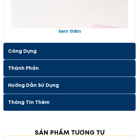
Xem thêm
Công Dụng
Thành Phần
Hướng Dẫn Sử Dụng
Thông Tin Thêm
Thành Phần Chính
SẢN PHẨM TƯƠNG TỰ
Chiết Xuất Mật Ong
: Mật ong dưỡng ẩm sâu,
giúp da mềm mịn và sáng bóng.