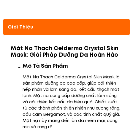
Giới Thiệu
Mặt Nạ Thạch Celderma Crystal Skin
Mask: Giải Pháp Dưỡng Da Hoàn Hảo
Mô Tả Sản Phẩm
Mặt Nạ Thạch Celderma Crystal Skin Mask là
sản phẩm dưỡng da cao cấp, giúp cải thiện
nếp nhăn và làm sáng da. Kết cấu thạch mát
lạnh. Mặt nạ cung cấp dưỡng chất làm sáng
và cải thiện kết cấu da hiệu quả. Chiết xuất
từ các thành phần thiên nhiên như xương rồng,
dầu cam Bergamot, và các tinh chất quý giá.
Mặt nạ này mang đến làn da mềm mại, căng
mịn và rạng rỡ.