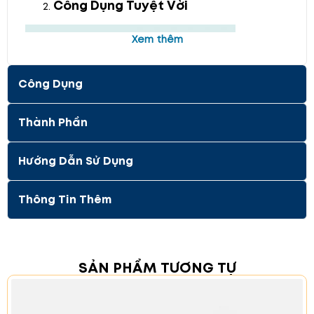
Công Dụng Tuyệt Vời
Xem thêm
Công Dụng
Thành Phần
Hướng Dẫn Sử Dụng
Thông Tin Thêm
Cải thiện nếp nhăn:
Giảm thiểu sự xuất hiện
của nếp nhăn, mang lại làn da mịn màng và
SẢN PHẨM TƯƠNG TỰ
tươi trẻ.
Làm sáng da:
Các thành phần dưỡng trắng
giúp làm sáng da tự nhiên và đều màu.