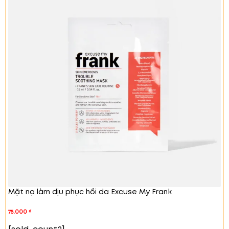
Cung cấp độ ẩm:
Mặt nạ thạch cung cấp độ
ẩm sâu, giúp da mềm mại và căng mọng.
Cân bằng dầu và nước:
Duy trì sự cân bằng
giữa dầu và nước trên da, ngăn ngừa tình
trạng da khô hoặc nhờn.
Thành Phần Chính
Nước tinh khiết:
Cung cấp độ ẩm tự nhiên cho
da.
Butyl Glycol, Glycerin, Methyl Propanediol:
Dưỡng ẩm và cải thiện kết cấu da.
Chiết xuất Carrageenan:
Làm dịu da và giữ
ẩm.
Niacinamide:
Làm sáng da và cải thiện kết
cấu da.
Chiết xuất xương rồng:
Cung cấp dưỡng chất
và làm mềm da.
Dầu cam Bergamot, Dầu xô thơm, Dầu hoa
Mặt nạ làm dịu phục hồi da Excuse My Frank
phong lữ:
Cung cấp hương thơm dễ chịu và
làm dịu da.
75.000
₫
Sodium Hyaluronate (Hyaluronic Acid):
Cung