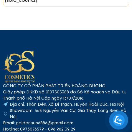
[sold_count2]
cấp độ ẩm sâu cho da.
Chiết xuất hoa cúc vạn thọ, chiết xuất chanh,
chiết xuất tara:
Giúp làm sáng da và bảo vệ
da khỏi tác hại từ môi trường.
CÔNG TY CỔ PHẦN PHÁT TRIỂN HOÀNG DƯƠNG
Giấy phép ĐKKD số 0107505388 do Sở Kế hoạch và Đầu tư
Thành phố Hà Nội Cấp ngày 13/07/2016.
Địa chỉ: Thôn Dền, Xã Di Trạch, Huyện Hoài Đức, Hà Nội
Showroom: 465 Nguyễn Văn Cừ, Gia Thụy, Long Biên, Hà
Nội.
Email: goldensun6886@gmail.com
Hotline: 0973076579 - 096 962 39 29