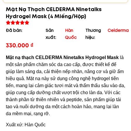
Mặt Nạ Thạch CELDERMA Ninetalks
Hydrogel Mask (4 Miếng/hộp)
Đã bán:
Sản
Hàn
Thương
Celderma
xuất:
Quốc
hiệu:
330.000
₫
Mặt nạ thạch CELDERMA Ninetalks Hydrogel Mask
là
một sản phẩm chăm sóc da cao cấp, được thiết kế để
giúp làm sáng da, cải thiện nếp nhăn, nâng cơ và giữ ẩm
hiệu quả. Mặt nạ này sử dụng công nghệ hydrogel tiên
tiến, mang lại cảm giác tươi mát và thẩm thấu sâu vào da,
giúp cung cấp dưỡng chất vượt trội cho làn da. Với các
thành phần từ thiên nhiên và peptide, sản phẩm giúp tái
tạo và nuôi dưỡng da một cách hoàn hảo, mang lại làn
da mềm mại, rạng rỡ.
Xuất xứ: Hàn Quốc