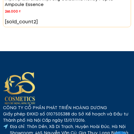
Ampoule Essence
265.000
₫
[sold_count2]
CÔNG TY CỔ PHẦN PHÁT TRIỂN HOÀNG DƯƠNG
Giấy phép ĐKKD số 0107505388 do Sở Kế hoạch và Đầu tư
Thành phố Hà Nội Cấp ngày 13/07/2016.
Địa chỉ: Thôn Dền, Xã Di Trạch, Huyện Hoài Đức, Hà Nội
Showroom: 465 Nguyễn Văn Cừ, Gia Thụy, Long Biên, Hà