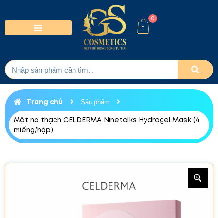
0
Trang chủ
Sản phẩm
Mặt nạ thạch CELDERMA Ninetalks Hydrogel Mask (4
miếng/hộp)