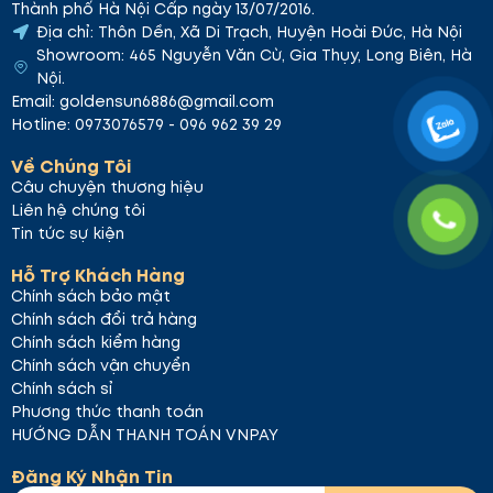
Thành phố Hà Nội Cấp ngày 13/07/2016.
Địa chỉ: Thôn Dền, Xã Di Trạch, Huyện Hoài Đức, Hà Nội
Showroom: 465 Nguyễn Văn Cừ, Gia Thụy, Long Biên, Hà
Nội.
Email: goldensun6886@gmail.com
Hotline: 0973076579 - 096 962 39 29
Về Chúng Tôi
Câu chuyện thương hiệu
Liên hệ chúng tôi
Tin tức sự kiện
Hỗ Trợ Khách Hàng
Chính sách bảo mật
Chính sách đổi trả hàng
Chính sách kiểm hàng
Chính sách vận chuyển
Chính sách sỉ
Phương thức thanh toán
HƯỚNG DẪN THANH TOÁN VNPAY
Đăng Ký Nhận Tin