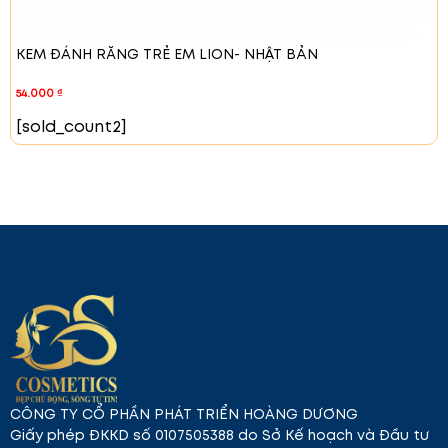
KEM ĐÁNH RĂNG TRẺ EM LION- NHẬT BẢN
54.000
₫
[sold_count2]
CÔNG TY CỔ PHẦN PHÁT TRIỂN HOÀNG DƯƠNG
Giấy phép ĐKKD số 0107505388 do Sở Kế hoạch và Đầu tư