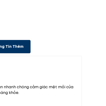
ng Tin Thêm
an nhanh chóng cảm giác mệt mỏi của
sáng khỏe.