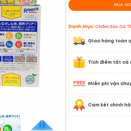
MUA NG
Danh Mục:
Chăm Sóc Cơ T
Giao hàng toàn 
Tích điểm tất cả
Miễn phí vận chu
Cam kết chính h