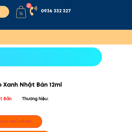
0
0936 332 327
 Xanh Nhật Bản 12ml
t Bản
Thương hiệu:
VÀO GIỎ HÀNG