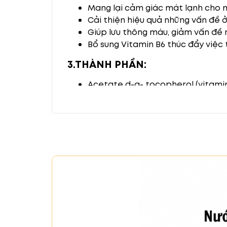
Mang lại cảm giác mát lạnh cho m
Cải thiện hiệu quả những vấn đề 
Giúp lưu thông máu, giảm vấn đề
Bổ sung Vitamin B6 thúc đẩy việc 
3.THÀNH PHẦN:
Acetate d-α- tocopherol (vitamin
Vitamin B6 0,1%
Sodium Chondroitin Sulfate 0.1%
L- kali Aspartate 1%
Chlorpheniramin Maleat 0,03 %
4.HƯỚNG DẪN SỬ DỤNG:
Ngày dùng 5 - 6 lần, mỗi mắt 2 - 3 
Sử dụng sau khi dùng máy tính, đi 
Không dùng quá 6 lần/ngày.
Sản phẩm màu xanh đem tới cảm giác m