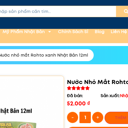
Mỹ Phẩm Nhật Bản
Chính Sách Sỉ
Blog
Liên Hệ
Nước nhỏ mắt Rohto xanh Nhật Bản 12ml
Nước Nhỏ Mắt Rohto
Đã bán:
Sản xuất:
Nhậ
52.000
₫
-
+
THÊM 