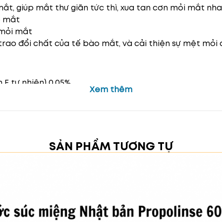
ắt, giúp mắt thư giãn tức thì, xua tan cơn mỏi mắt nh
ở mắt
 mỏi mắt
trao đổi chất của tế bào mắt, và cải thiện sự mệt mỏi
 E tự nhiên) 0,05%
Xem thêm
SẢN PHẨM TƯƠNG TỰ
giọt.
bơi, đi ngoài đường.
át lạnh, xóa tan nhanh chóng cảm giác mệt mỏi của m