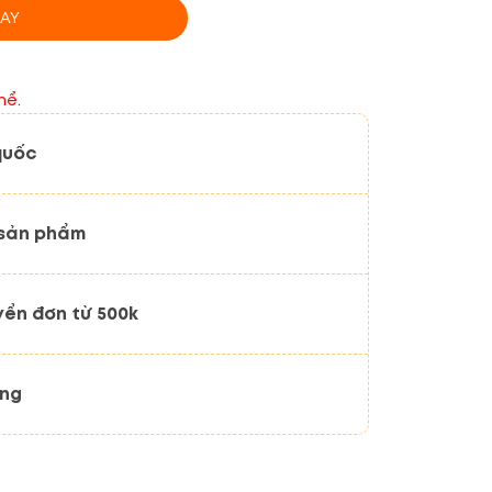
AY
hể.
quốc
 sản phẩm
yển đơn từ 500k
ãng