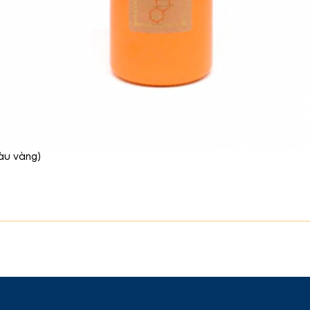
àu vàng)