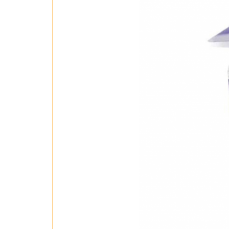
ngọt, bia, rượu gây ố vàng răng. Đậy 
không nuốt kem đánh răng