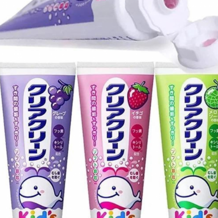
nắp ống kem cẩn thận và bảo quản nơi thoáng mát, trán