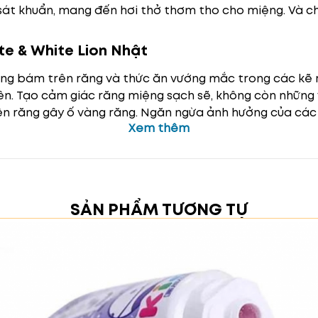
sát khuẩn, mang đến hơi thở thơm tho cho miệng. Và ch
e & White Lion Nhật
g bám trên răng và thức ăn vướng mắc trong các kẽ r
ên. Tạo cảm giác răng miệng sạch sẽ, không còn những 
n răng gây ố vàng răng. Ngăn ngừa ảnh hưởng của các
Xem thêm
ợu,…
 ngừa sâu răng. Giúp răng chắc khỏe hơn. Bổ sung thê
g bảo vệ răng nướu, giảm chảy máu chân răng.
gừa hình thành vôi răng.
iệng, ngăn ngừa sâu răng. Hạn chế đau răng ngay cả khi
SẢN PHẨM TƯƠNG TỰ
n dần theo thời gian.
mới có thể bắt đầu đánh răng. Người lớn lấy 1 lượng kem
lượng nhỏ bằng hạt đậu. Thêm nước vào bàn chải và nhẹ 
ăng. Nên đánh răng từ 2-3 lần/ngày để đảm bảo răng 