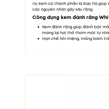
ra, kem có thành phần lá bạc hà giúp 
các nguyên nhân gây sâu răng.
Công dụng kem đánh răng Whit
Kem đánh răng giúp đánh bật mản
mang lại hơi thở thơm mát tự nhi
Hạn chế hôi miệng, mảng bám trê
chất kích thích, nước ngọt, bia, rư
Chất fluoride có trong kem ngăn
giảm cảm giác ê buốt. Tăng cườn
Giảm viêm nướu, cao răng, ngăn n
Tiêu diệt vi khuẩn trong khoang m
Giúp hàm răng trắng sáng tự nhiê
Hướng dẫn sử dụng
Sau khi ăn sau cơm từ 30 phút trở lên 
em dưới 6 tuổi thì chỉ nên sử dụng 1 
càng cả mặt ngoài và mặt trong của r