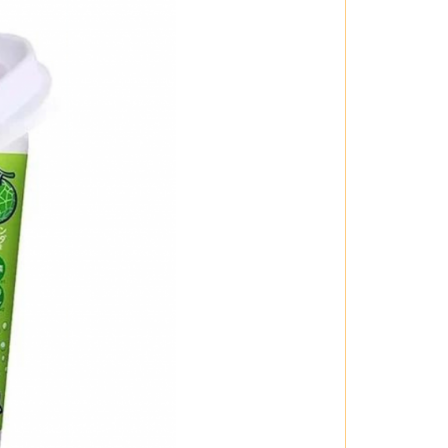
h ánh sáng trực tiếp. Dặn dò trẻ