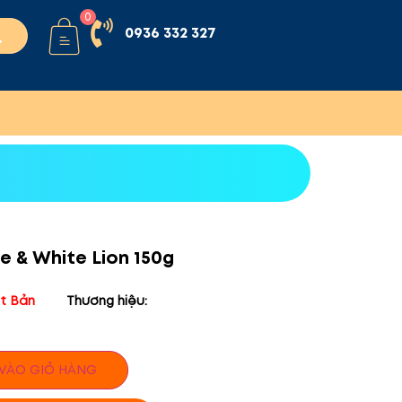
0
0936 332 327
 & White Lion 150g
t Bản
Thương hiệu:
VÀO GIỎ HÀNG