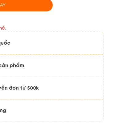
AY
hể.
quốc
 sản phẩm
yển đơn từ 500k
ãng