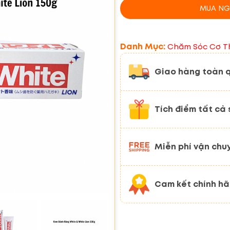
MUA NG
Danh Mục:
Chăm Sóc Cơ T
Giao hàng toàn 
Tích điểm tất cả
Miễn phí vận chu
Cam kết chính h