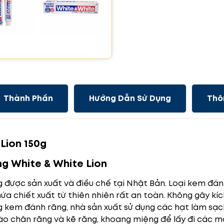
Thành Phần
Hướng Dẫn Sử Dụng
Thô
Lion 150g
g White & White Lion
 được sản xuất và điều chế tại Nhật Bản. Loại kem đán
a chiết xuất từ thiên nhiên rất an toàn. Không gây kíc
g kem đánh răng, nhà sản xuất sử dụng các hạt làm sạ
ào chân răng và kẽ răng, khoang miệng để lấy đi các mả