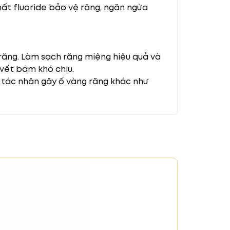
ất fluoride bảo vệ răng, ngăn ngừa
ăng. Làm sạch răng miệng hiệu quả và
vết bám khó chịu.
 tác nhân gây ố vàng răng khác như
m một lớp màng bảo vệ cho răng để
 răng bạn bị sâu.
 đánh răng vừa đủ lên bàn chải. Trẻ
nhàng chải răng và nướu. Chải răng kỹ
sáng và chắc khỏe. Hạn chế uống nước