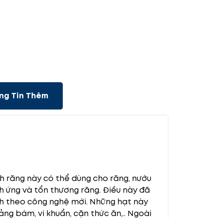
ng Tin Thêm
h răng này có thể dùng cho răng, nướu
h ứng và tổn thương răng. Điều này đã
ch theo công nghệ mới. Những hạt này
ng bám, vi khuẩn, cặn thức ăn,.. Ngoài