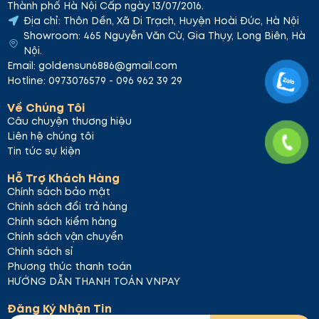
Thành phố Hà Nội Cấp ngày 13/07/2016.
Địa chỉ: Thôn Dền, Xã Di Trạch, Huyện Hoài Đức, Hà Nội
Showroom: 465 Nguyễn Văn Cừ, Gia Thụy, Long Biên, Hà
Nội.
Email: goldensun6886@gmail.com
Hotline: 0973076579 - 096 962 39 29
Về Chúng Tôi
Câu chuyện thương hiệu
Liên hệ chúng tôi
Tin tức sự kiện
Hỗ Trợ Khách Hàng
Chính sách bảo mật
Chính sách đổi trả hàng
Chính sách kiểm hàng
Chính sách vận chuyển
Chính sách sỉ
Phương thức thanh toán
HƯỚNG DẪN THANH TOÁN VNPAY
Đăng Ký Nhận Tin