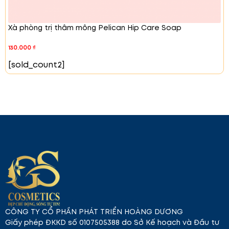
quản nơi khô thoáng, tránh ánh sáng trực tiếp.
Để xa tầm tay trẻ em.
Không sử dụng trực tiếp với các loại vải đặc
Xà phòng trị thâm mông Pelican Hip Care Soap
biệt như lụa.
130.000
₫
[sold_count2]
CÔNG TY CỔ PHẦN PHÁT TRIỂN HOÀNG DƯƠNG
Giấy phép ĐKKD số 0107505388 do Sở Kế hoạch và Đầu tư