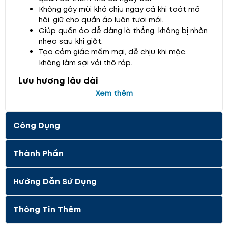
Không gây mùi khó chịu ngay cả khi toát mồ
hôi, giữ cho quần áo luôn tươi mới.
Giúp quần áo dễ dàng là thẳng, không bị nhăn
nheo sau khi giặt.
Tạo cảm giác mềm mại, dễ chịu khi mặc,
không làm sợi vải thô ráp.
Lưu hương lâu dài
Xem thêm
Quần áo lưu hương lâu hơn ngay cả khi bạn
cất trong tủ.
Có thể sử dụng viên xả để treo trong tủ quần
Công Dụng
áo thay cho túi khử mùi.
Ngăn ngừa tình trạng bám dính
Thành Phần
Giúp ngăn ngừa quần áo bị bám dính vào nhau
khi giặt.
Hướng Dẫn Sử Dụng
Hỗ trợ giảm nguy cơ sợi vải bị bong, dính vào
quần áo, đặc biệt khi giặt đồ len sợi bằng
Thông Tin Thêm
máy giặt.