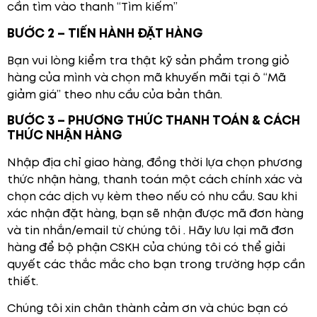
cần tìm vào thanh “Tìm kiếm”
BƯỚC 2 – TIẾN HÀNH ĐẶT HÀNG
Bạn vui lòng kiểm tra thật kỹ sản phẩm trong giỏ
hàng của mình và chọn mã khuyến mãi tại ô “Mã
giảm giá” theo nhu cầu của bản thân.
BƯỚC 3 – PHƯƠNG THỨC THANH TOÁN & CÁCH
THỨC NHẬN HÀNG
Nhập địa chỉ giao hàng, đồng thời lựa chọn phương
thức nhận hàng, thanh toán một cách chính xác và
chọn các dịch vụ kèm theo nếu có nhu cầu. Sau khi
xác nhận đặt hàng, bạn sẽ nhận được mã đơn hàng
và tin nhắn/email từ chúng tôi . Hãy lưu lại mã đơn
hàng để bộ phận CSKH của chúng tôi có thể giải
quyết các thắc mắc cho bạn trong trường hợp cần
thiết.
Chúng tôi xin chân thành cảm ơn và chúc bạn có