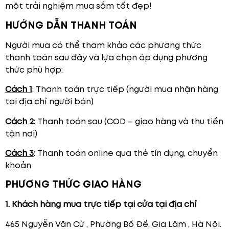
một trải nghiệm mua sắm tốt đẹp!
HƯỚNG DẪN THANH TOÁN
Người mua có thể tham khảo các phương thức
thanh toán sau đây và lựa chọn áp dụng phương
thức phù hợp:
Cách 1
: Thanh toán trực tiếp (người mua nhận hàng
tại địa chỉ người bán)
Cách 2
:
Thanh toán sau (COD – giao hàng và thu tiền
tận nơi)
Cách 3
:
Thanh toán online qua thẻ tín dụng, chuyển
khoản
PHƯƠNG THỨC GIAO HÀNG
1. Khách hàng mua trực tiếp tại cửa tại địa chỉ
465 Nguyễn Văn Cừ , Phường Bồ Đề, Gia Lâm , Hà Nội.