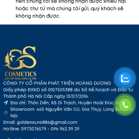
nên chúng tôi sẽ không nhận được khiếu nại
hoặc thư từ mà chúng tôi gửi, quý khách sẽ
không nhận được.
CÔNG TY CỔ PHẦN PHÁT TRIỂN HOÀNG DƯƠNG
Giấy phép ĐKKD số 0107505388 do Sở Kế hoạch và Đầu tư
Thành phố Hà Nội Cấp ngày 13/07/2016.
Địa chỉ: Thôn Dền, Xã Di Trạch, Huyện Hoài Đức, Hà Nội
Showroom: 465 Nguyễn Văn Cừ, Gia Thụy, Long Biên, Hà
Nội.
Email: goldensun6886@gmail.com
Hotline: 0973076579 - 096 962 39 29