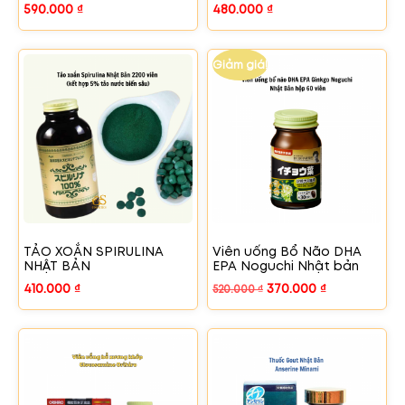
590.000
₫
480.000
₫
Giảm giá!
TẢO XOẮN SPIRULINA
Viên uống Bổ Não DHA
NHẬT BẢN
EPA Noguchi Nhật bản
410.000
₫
370.000
₫
520.000
₫