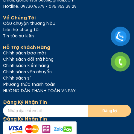
Email: goldensun6886@gmail.com
Hotline: 0973076579 - 096 962 39 29
Về Chúng Tôi
Câu chuyện thương hiệu
Liên hệ chúng tôi
Tin tức sự kiện
Hỗ Trợ Khách Hàng
Chính sách bảo mật
Chính sách đổi trả hàng
Chính sách kiểm hàng
Chính sách vận chuyển
Chính sách sỉ
Phương thức thanh toán
HƯỚNG DẪN THANH TOÁN VNPAY
Đăng Ký Nhận Tin
Đăng ký
Đăng Ký Nhận Tin