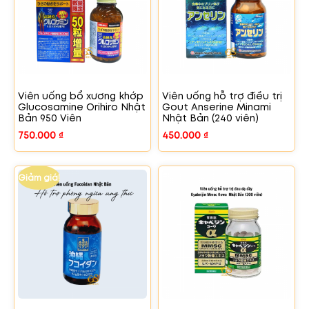
Viên uống bổ xương khớp
Viên uống hỗ trợ điều trị
Glucosamine Orihiro Nhật
Gout Anserine Minami
Bản 950 Viên
Nhật Bản (240 viên)
750.000
₫
450.000
₫
Giảm giá!