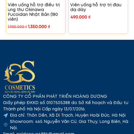
Viên uống hỗ trợ điều trị
Viên uống hỗ trợ trị đau
ung thư Okinawa
dạ dày
Fucoidan Nhật Bản (180
490.000
₫
viên)
1.350.000
₫
1.950.000
₫
CÔNG TY CỔ PHẦN PHÁT TRIỂN HOÀNG DƯƠNG
Giấy phép ĐKKD số 0107505388 do Sở Kế hoạch và Đầu tư
Thành phố Hà Nội Cấp ngày 13/07/2016.
Địa chỉ: Thôn Dền, Xã Di Trạch, Huyện Hoài Đức, Hà Nội
Showroom: 465 Nguyễn Văn Cừ, Gia Thụy, Long Biên, Hà
Nội.