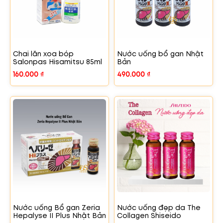
Chai lăn xoa bóp
Nước uống bổ gan Nhật
Salonpas Hisamitsu 85ml
Bản
160.000
₫
490.000
₫
Nước uống Bổ gan Zeria
Nước uống đẹp da The
Hepalyse II Plus Nhật Bản
Collagen Shiseido