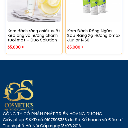
Kem đánh răng chiết xuất
Kem Đánh Răng Ngừa
keo ong và hương chanh
Sâu Răng Xạ Hương Dmax
tươi mát – Duo Solution
Junior 1450
65.000
₫
65.000
₫
CÔNG TY CỔ PHẦN PHÁT TRIỂN HOÀNG DƯƠNG
Giấy phép ĐKKD số 0107505388 do Sở Kế hoạch và Đầu tư
Thành phố Hà Nội Cấp ngày 13/07/2016.