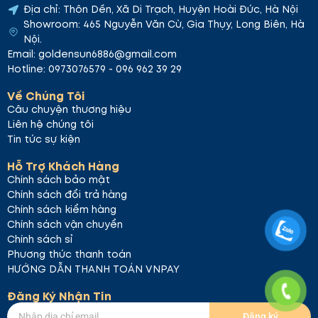
Địa chỉ: Thôn Dền, Xã Di Trạch, Huyện Hoài Đức, Hà Nội
Showroom: 465 Nguyễn Văn Cừ, Gia Thụy, Long Biên, Hà
Nội.
Email: goldensun6886@gmail.com
Hotline: 0973076579 - 096 962 39 29
Về Chúng Tôi
Câu chuyện thương hiệu
Liên hệ chúng tôi
Tin tức sự kiện
Hỗ Trợ Khách Hàng
Chính sách bảo mật
Chính sách đổi trả hàng
Chính sách kiểm hàng
Chính sách vận chuyển
Chính sách sỉ
Phương thức thanh toán
HƯỚNG DẪN THANH TOÁN VNPAY
Đăng Ký Nhận Tin
Đăng ký