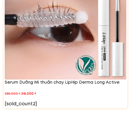
Tăng cường sức khỏe da
, chuẩn bị cho các
bước dưỡng tiếp theo.
Serum Dưỡng Mi thuần chay LipHip Derma Long Active
385.000
₫
315.000
₫
[sold_count2]