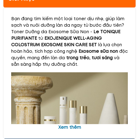
Bạn đang tìm kiếm một loại toner dịu nhẹ, giúp làm
sạch và nuôi dưỡng làn da ngay từ bước đầu tiên?
Toner Dưỡng da Exosome Sữa Non -
Le TONIQUE
PURIFIANTE
từ
EXOJENIQUE WELL-AGING
COLOSTRUM EXOSOME SKIN CARE SET
là lựa chọn
hoàn hảo, tích hợp công nghệ
Exosome sữa non
độc
quyền, mang đến làn da
trong trẻo, tươi sáng
và
sẵn sàng hấp thụ dưỡng chất.
Xem thêm