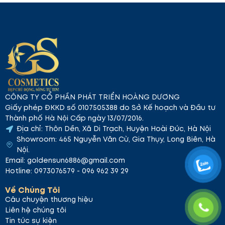
Le TONIQUE PURIFIANTE – Toner làm dịu và
CÔNG TY CỔ PHẦN PHÁT TRIỂN HOÀNG DƯƠNG
cung cấp dưỡng chất
Giấy phép ĐKKD số 0107505388 do Sở Kế hoạch và Đầu tư
Thành phố Hà Nội Cấp ngày 13/07/2016.
Beauty Backed by Exojenique's Proven
Địa chỉ: Thôn Dền, Xã Di Trạch, Huyện Hoài Đức, Hà Nội
Science
– Vẻ đẹp từ công nghệ
Showroom: 465 Nguyễn Văn Cừ, Gia Thụy, Long Biên, Hà
Exosome sữa non
tiên tiến.
Nội.
Công Dụng Nổi Bật Của Le TONIQUE
Email: goldensun6886@gmail.com
PURIFIANTE
Hotline: 0973076579 - 096 962 39 29
Le TONIQUE PURIFIANTE
là toner dịu nhẹ, khởi đầu
Về Chúng Tôi
chu trình chăm sóc da với những lợi ích vượt trội:
Câu chuyện thương hiệu
Liên hệ chúng tôi
Làm sạch sâu
: Loại bỏ cặn bẩn còn sót lại
Tin tức sự kiện