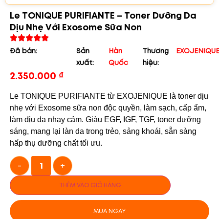
Le TONIQUE PURIFIANTE – Toner Dưỡng Da
Dịu Nhẹ Với Exosome Sữa Non
Đã bán:
Sản
Hàn
Thương
EXOJENIQU
xuất:
Quốc
hiệu:
2.350.000
₫
Le TONIQUE PURIFIANTE từ EXOJENIQUE là toner dịu
nhẹ với Exosome sữa non độc quyền, làm sạch, cấp ẩm,
làm dịu da nhạy cảm. Giàu EGF, IGF, TGF, toner dưỡng
sáng, mang lại làn da trong trẻo, sảng khoái, sẵn sàng
hấp thụ dưỡng chất tối ưu.
-
+
THÊM VÀO GIỎ HÀNG
MUA NGAY