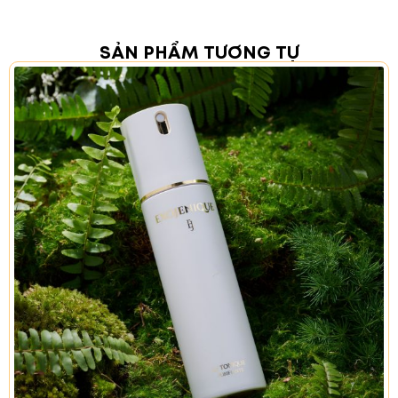
được
cấp bằng sáng chế độc quyền
, giàu
EGF, IGF-1,
IGF-2, TGF
, kết hợp cùng các thành phần thiên nhiên
tuyển chọn kỹ lưỡng. Công thức này giúp:
SẢN PHẨM TƯƠNG TỰ
Bảo vệ làn da yếu và nhạy cảm
.
Phục hồi và tăng cường độ đàn hồi
cho da.
Chống lại các tác nhân gây kích ứng
từ môi
trường.
Mang lại làn da
khỏe mạnh, tươi sáng và tự tin
.