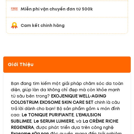
Miễn phí vận chuyển đơn từ 500k
Cam kết chính hãng
Giới Thiệu
Bạn đang tìm kiếm một giải pháp chăm sóc da toàn
diện, giúp làn da không chỉ đẹp mà còn khỏe mạnh
từ sâu bên trong?
EXOJENIQUE WELL-AGING
COLOSTRUM EXOSOME SKIN CARE SET
chính là câu
trả lời dành cho bạn! Bộ sản phẩm gồm 4 món đỉnh
cao:
Le TONIQUE PURIFIANTE
,
L'EMULSION
SUBLIMEE
,
Le SERUM LUMIERE
, và
La CRÈME RICHE
REGENERA
, được phát triển dựa trên công nghệ
Exosome sữa non
độc quyền, mang đến trải nghiệm