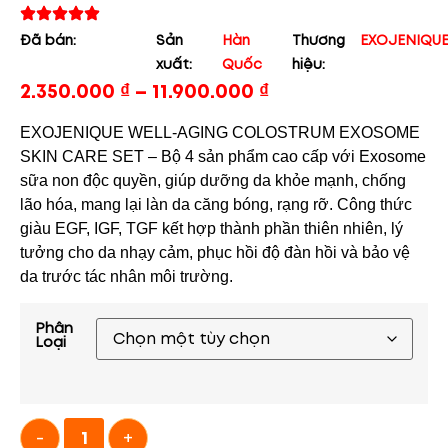
Đã bán:
Sản
Hàn
Thương
EXOJENIQU
xuất:
Quốc
hiệu:
2.350.000
₫
–
11.900.000
₫
EXOJENIQUE WELL-AGING COLOSTRUM EXOSOME
SKIN CARE SET – Bộ 4 sản phẩm cao cấp với Exosome
sữa non độc quyền, giúp dưỡng da khỏe mạnh, chống
lão hóa, mang lại làn da căng bóng, rạng rỡ. Công thức
giàu EGF, IGF, TGF kết hợp thành phần thiên nhiên, lý
tưởng cho da nhạy cảm, phục hồi độ đàn hồi và bảo vệ
da trước tác nhân môi trường.
Phân
Loại
-
+