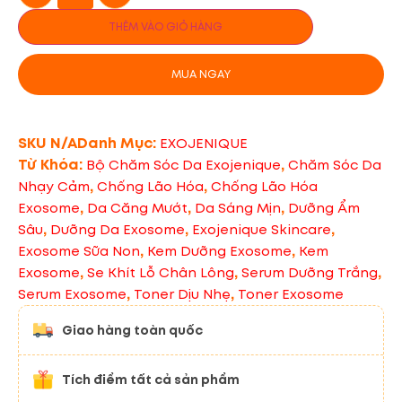
THÊM VÀO GIỎ HÀNG
MUA NGAY
SKU
N/A
Danh Mục:
EXOJENIQUE
Từ Khóa:
,
Bộ Chăm Sóc Da Exojenique
Chăm Sóc Da
,
,
Nhạy Cảm
Chống Lão Hóa
Chống Lão Hóa
,
,
,
Exosome
Da Căng Mướt
Da Sáng Mịn
Dưỡng Ẩm
,
,
,
Sâu
Dưỡng Da Exosome
Exojenique Skincare
,
,
Exosome Sữa Non
Kem Dưỡng Exosome
Kem
,
,
,
Exosome
Se Khít Lỗ Chân Lông
Serum Dưỡng Trắng
,
,
Serum Exosome
Toner Dịu Nhẹ
Toner Exosome
Giao hàng toàn quốc
Tích điểm tất cả sản phẩm