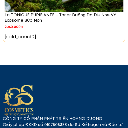
Le TONIQUE PURIFIANTE – Toner Dưỡng Da Dịu Nhẹ Với
Beauty Backed by Exojenique's Proven
Exosome Sữa Non
Science
– Vẻ đẹp được chứng minh bởi
2.350.000
₫
khoa học tiên tiến.
[sold_count2]
Bộ 4 sản phẩm chăm sóc da toàn diện
từ Exojenique
1. Le TONIQUE PURIFIANTE – Toner làm dịu
và cung cấp dưỡng chất
CÔNG TY CỔ PHẦN PHÁT TRIỂN HOÀNG DƯƠNG
Giấy phép ĐKKD số 0107505388 do Sở Kế hoạch và Đầu tư