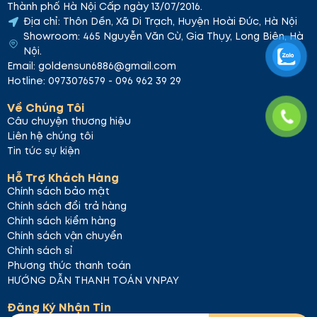
Thành phố Hà Nội Cấp ngày 13/07/2016.
Địa chỉ: Thôn Dền, Xã Di Trạch, Huyện Hoài Đức, Hà Nội
Showroom: 465 Nguyễn Văn Cừ, Gia Thụy, Long Biên, Hà
Nội.
Email: goldensun6886@gmail.com
Hotline: 0973076579 - 096 962 39 29
Về Chúng Tôi
Câu chuyện thương hiệu
Liên hệ chúng tôi
Tin tức sự kiện
Hỗ Trợ Khách Hàng
Chính sách bảo mật
Chính sách đổi trả hàng
Chính sách kiểm hàng
Chính sách vận chuyển
Chính sách sỉ
Le TONIQUE PURIFIANTE – Toner làm dịu và
Phương thức thanh toán
cung cấp dưỡng chất
HƯỚNG DẪN THANH TOÁN VNPAY
Le TONIQUE PURIFIANTE
là bước khởi đầu hoàn hảo
Đăng Ký Nhận Tin
trong chu trình chăm sóc da, mang lại cảm giác