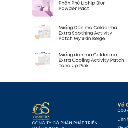
Phấn Phủ Liphip Blur
Powder Pact
Miếng Dán má Celderma
Extra Soothing Activity
Patch My Skin Beige
Miếng dán má Celderma
Extra Cooling Activity Patch
Tone Up Pink
Về 
Câu 
Liên 
CÔNG TY CỔ PHẦN PHÁT TRIỂN
Tin t