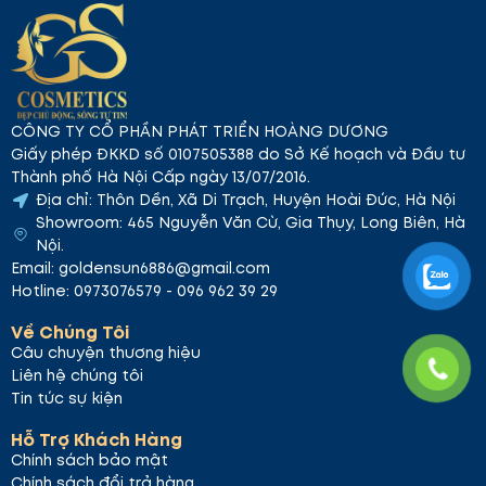
CÔNG TY CỔ PHẦN PHÁT TRIỂN HOÀNG DƯƠNG
Giấy phép ĐKKD số 0107505388 do Sở Kế hoạch và Đầu tư
Thành phố Hà Nội Cấp ngày 13/07/2016.
Địa chỉ: Thôn Dền, Xã Di Trạch, Huyện Hoài Đức, Hà Nội
Showroom: 465 Nguyễn Văn Cừ, Gia Thụy, Long Biên, Hà
Nội.
Email: goldensun6886@gmail.com
Hotline: 0973076579 - 096 962 39 29
Về Chúng Tôi
Câu chuyện thương hiệu
Liên hệ chúng tôi
Tin tức sự kiện
Hỗ Trợ Khách Hàng
Chính sách bảo mật
Chính sách đổi trả hàng