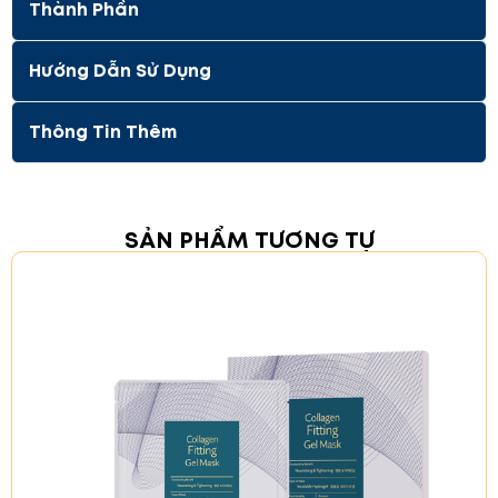
Thành Phần
Hướng Dẫn Sử Dụng
Thông Tin Thêm
Công Dụng
SẢN PHẨM TƯƠNG TỰ
Làm dịu da:
Giúp làm dịu và thư giãn da, đặc
biệt sau khi tiếp xúc với các yếu tố gây kích
ứng hoặc tổn thương da.
Dưỡng ẩm và bảo vệ:
Cung cấp độ ẩm cần
thiết cho da, giúp da mềm mại và căng mịn.
Làm sáng và cải thiện nếp nhăn:
Với các thành
phần như Niacinamide và Adenosine. Sản
phẩm giúp cải thiện độ sáng và giảm thiểu
các nếp nhăn trên da, da đều màu và săn
chắc hơn.