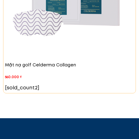
Thành Phần
Niacinamide:
Giúp làm sáng da, cải thiện độ
đều màu và giảm thâm nám.
Adenosine:
Cải thiện độ đàn hồi của da, giúp
giảm nếp nhăn và làm săn chắc da.
Nước tinh khiết & Glycerin:
Cung cấp độ ẩm
cho da, giúp da mềm mại và duy trì độ ẩm lâu
dài.
Chiết xuất lá Fumarate Vulgaris & Chiết xuất
Mặt nạ golf Celderma Collagen
cây Trường Sinh:
dịu da, chống viêm và phục
hồi da.
560.000
₫
Chiết xuất trà xanh & Chiết xuất hạt Silybum
[sold_count2]
Officinalis (Ricinus Officinalis).
Chống oxy hóa
và bảo vệ da khỏi các tác động của môi
trường.
Sodium Hyaluronate &
Axit Hyaluronic
:
Giữ ẩm
cho da và giúp cải thiện độ đàn hồi, mang lại
làn da mịn màng.