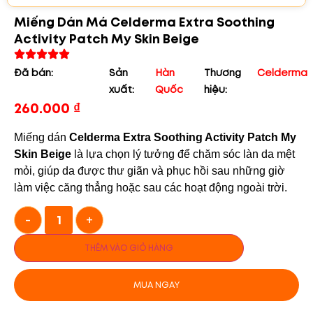
Miếng Dán Má Celderma Extra Soothing
Activity Patch My Skin Beige
Đã bán:
Sản
Hàn
Thương
Celderma
xuất:
Quốc
hiệu:
260.000
₫
Miếng dán
Celderma Extra Soothing Activity Patch My
Skin Beige
là lựa chọn lý tưởng để chăm sóc làn da mệt
mỏi, giúp da được thư giãn và phục hồi sau những giờ
làm việc căng thẳng hoặc sau các hoạt động ngoài trời.
-
+
THÊM VÀO GIỎ HÀNG
MUA NGAY