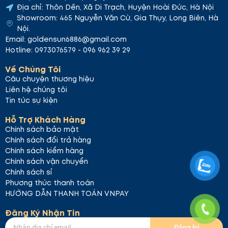
Địa chỉ: Thôn Dền, Xã Di Trạch, Huyện Hoài Đức, Hà Nội
Showroom: 465 Nguyễn Văn Cừ, Gia Thụy, Long Biên, Hà
Nội.
Email: goldensun6886@gmail.com
Hotline: 0973076579 - 096 962 39 29
Về Chúng Tôi
Câu chuyện thương hiệu
Liên hệ chúng tôi
Tin tức sự kiện
Hỗ Trợ Khách Hàng
Chính sách bảo mật
Chính sách đổi trả hàng
Chính sách kiểm hàng
Chính sách vận chuyển
Chính sách sỉ
Phương thức thanh toán
HƯỚNG DẪN THANH TOÁN VNPAY
Đăng Ký Nhận Tin
Đăng ký