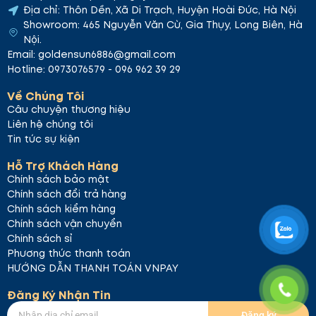
Địa chỉ: Thôn Dền, Xã Di Trạch, Huyện Hoài Đức, Hà Nội
Showroom: 465 Nguyễn Văn Cừ, Gia Thụy, Long Biên, Hà
Nội.
Email: goldensun6886@gmail.com
Hotline: 0973076579 - 096 962 39 29
Về Chúng Tôi
Câu chuyện thương hiệu
Liên hệ chúng tôi
Tin tức sự kiện
Hỗ Trợ Khách Hàng
Chính sách bảo mật
Chính sách đổi trả hàng
Chính sách kiểm hàng
Chính sách vận chuyển
Chính sách sỉ
Phương thức thanh toán
HƯỚNG DẪN THANH TOÁN VNPAY
Đăng Ký Nhận Tin
Đăng ký