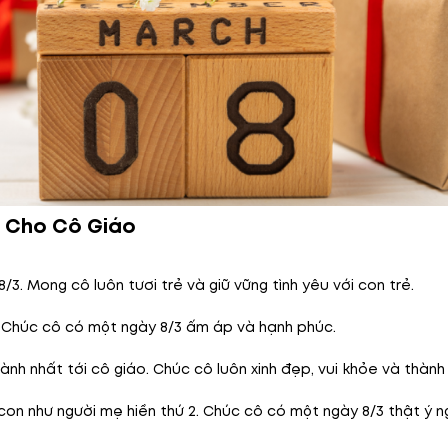
h Cho Cô Giáo
. Mong cô luôn tươi trẻ và giữ vững tình yêu với con trẻ.
 Chúc cô có một ngày 8/3 ấm áp và hạnh phúc.
hành nhất tới cô giáo. Chúc cô luôn xinh đẹp, vui khỏe và thàn
n như người mẹ hiền thứ 2. Chúc cô có một ngày 8/3 thật ý ng