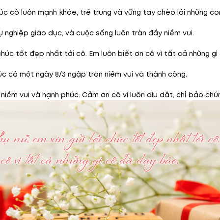
c cô luôn mạnh khỏe, trẻ trung và vững tay chèo lái những con
 nghiệp giáo dục, và cuộc sống luôn tràn đầy niềm vui.
húc tốt đẹp nhất tới cô. Em luôn biết ơn cô vì tất cả những g
c cô một ngày 8/3 ngập tràn niềm vui và thành công.
iềm vui và hạnh phúc. Cảm ơn cô vì luôn dìu dắt, chỉ bảo chú