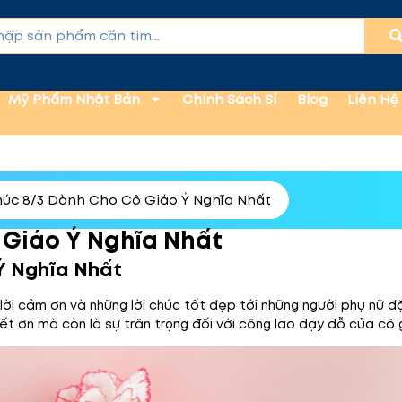
Mỹ Phẩm Nhật Bản
Chính Sách Sỉ
Blog
Liên Hệ
húc 8/3 Dành Cho Cô Giáo Ý Nghĩa Nhất
 Giáo Ý Nghĩa Nhất
Ý Nghĩa Nhất
lời cảm ơn và những lời chúc tốt đẹp tới những người phụ nữ 
iết ơn mà còn là sự trân trọng đối với công lao dạy dỗ của cô 