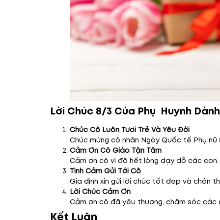
Lời Chúc 8/3 Của Phụ Huynh Dàn
Chúc Cô Luôn Tươi Trẻ Và Yêu Đời
Chúc mừng cô nhân Ngày Quốc tế Phụ nữ 8/3
Cảm Ơn Cô Giáo Tận Tâm
Cảm ơn cô vì đã hết lòng dạy dỗ các con.
Tình Cảm Gửi Tới Cô
Gia đình xin gửi lời chúc tốt đẹp và chân t
Lời Chúc Cảm Ơn
Cảm ơn cô đã yêu thương, chăm sóc các co
Kết Luận