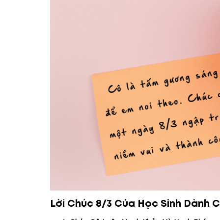
Lời Chúc 8/3 Của Học Sinh Dành 