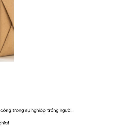
h công trong sự nghiệp trồng người.
hĩa!