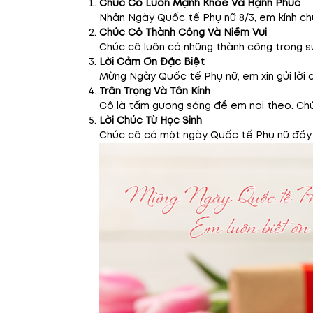
Chúc Cô Luôn Mạnh Khỏe Và Hạnh Phúc
Nhân Ngày Quốc tế Phụ nữ 8/3, em kính chú
Chúc Cô Thành Công Và Niềm Vui
Chúc cô luôn có những thành công trong sự
Lời Cảm Ơn Đặc Biệt
Mừng Ngày Quốc tế Phụ nữ, em xin gửi lời c
Trân Trọng Và Tôn Kính
Cô là tấm gương sáng để em noi theo. Chú
Lời Chúc Từ Học Sinh
Chúc cô có một ngày Quốc tế Phụ nữ đầy n