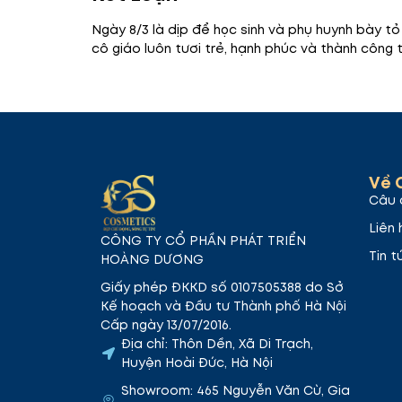
Ngày 8/3 là dịp để học sinh và phụ huynh bày tỏ 
cô giáo luôn tươi trẻ, hạnh phúc và thành công 
Về 
Câu 
Liên 
CÔNG TY CỔ PHẦN PHÁT TRIỂN
Tin t
HOÀNG DƯƠNG
Giấy phép ĐKKD số 0107505388 do Sở
Kế hoạch và Đầu tư Thành phố Hà Nội
Cấp ngày 13/07/2016.
Địa chỉ: Thôn Dền, Xã Di Trạch,
Huyện Hoài Đức, Hà Nội
Showroom: 465 Nguyễn Văn Cừ, Gia