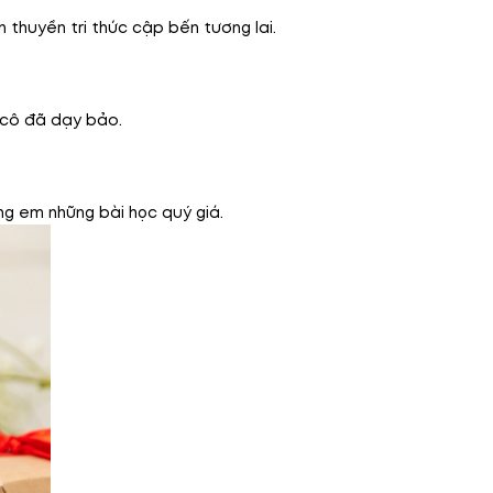
 thuyền tri thức cập bến tương lai.
ì cô đã dạy bảo.
ng em những bài học quý giá.