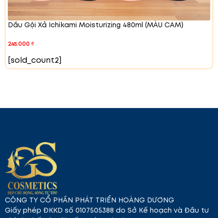
ngừa chẻ ngọn và bảo vệ tóc khỏi tác hại từ môi
trường.
Dầu Gội Xả Ichikami Moisturizing 480ml (MÀU CAM)
245.000
₫
[sold_count2]
CÔNG TY CỔ PHẦN PHÁT TRIỂN HOÀNG DƯƠNG
Giấy phép ĐKKD số 0107505388 do Sở Kế hoạch và Đầu tư