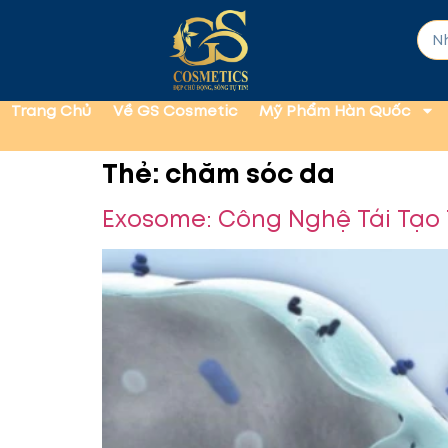
Trang Chủ
Về GS Cosmetic
Mỹ Phẩm Hàn Quốc
Thẻ:
chăm sóc da
Exosome: Công Nghệ Tái Tạo 