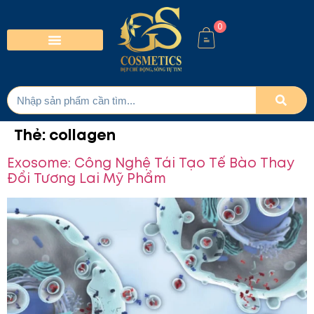
0
Thẻ:
collagen
Exosome: Công Nghệ Tái Tạo Tế Bào Thay
Đổi Tương Lai Mỹ Phẩm