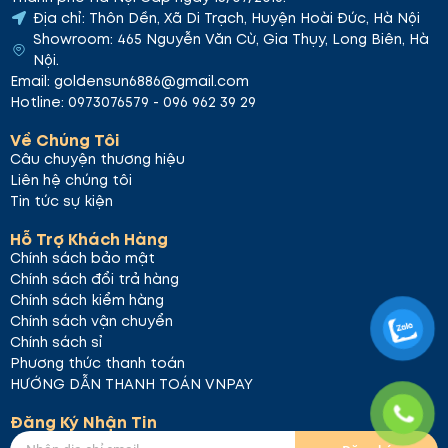
Địa chỉ: Thôn Dền, Xã Di Trạch, Huyện Hoài Đức, Hà Nội
Showroom: 465 Nguyễn Văn Cừ, Gia Thụy, Long Biên, Hà
Nội.
Email: goldensun6886@gmail.com
Hotline: 0973076579 - 096 962 39 29
Về Chúng Tôi
Câu chuyện thương hiệu
Liên hệ chúng tôi
Tin tức sự kiện
Hỗ Trợ Khách Hàng
Chính sách bảo mật
Chính sách đổi trả hàng
Chính sách kiểm hàng
Chính sách vận chuyển
Chính sách sỉ
Phương thức thanh toán
HƯỚNG DẪN THANH TOÁN VNPAY
Đăng Ký Nhận Tin