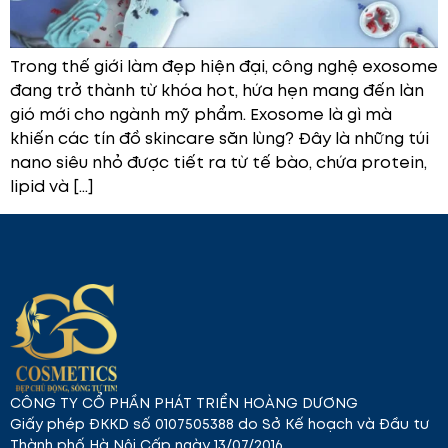
Trong thế giới làm đẹp hiện đại, công nghệ exosome
đang trở thành từ khóa hot, hứa hẹn mang đến làn
gió mới cho ngành mỹ phẩm. Exosome là gì mà
khiến các tín đồ skincare săn lùng? Đây là những túi
nano siêu nhỏ được tiết ra từ tế bào, chứa protein,
lipid và […]
CÔNG TY CỔ PHẦN PHÁT TRIỂN HOÀNG DƯƠNG
Giấy phép ĐKKD số 0107505388 do Sở Kế hoạch và Đầu tư
Thành phố Hà Nội Cấp ngày 13/07/2016.