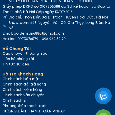
CÔNG TY CỔ PHẦN PHÁT TRIỂN HOÀNG DƯƠNG
Giấy phép ĐKKD số 0107505388 do Sở Kế hoạch và Đầu tư
Thành phố Hà Nội Cấp ngày 13/07/2016.
Địa chỉ: Thôn Dền, Xã Di Trạch, Huyện Hoài Đức, Hà Nội
Showroom: 465 Nguyễn Văn Cừ, Gia Thụy, Long Biên, Hà
Nội.
Email: goldensun6886@gmail.com
Hotline: 0973076579 - 096 962 39 29
Về Chúng Tôi
Câu chuyện thương hiệu
Liên hệ chúng tôi
Tin tức sự kiện
Hỗ Trợ Khách Hàng
Chính sách bảo mật
Chính sách đổi trả hàng
Chính sách kiểm hàng
Chính sách vận chuyển
Chính sách sỉ
Phương thức thanh toán
HƯỚNG DẪN THANH TOÁN VNPAY