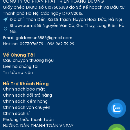
CÔNG TY CỔ PHẦN PHÁT TRIỂN HOÀNG DƯƠNG
Giấy phép ĐKKD số 0107505388 do Sở Kế hoạch và Đầu tư
Thành phố Hà Nội Cấp ngày 13/07/2016.
Địa chỉ: Thôn Dền, Xã Di Trạch, Huyện Hoài Đức, Hà Nội
Showroom: 465 Nguyễn Văn Cừ, Gia Thụy, Long Biên, Hà
Nội.
Email: goldensun6886@gmail.com
Hotline: 0973076579 - 096 962 39 29
Về Chúng Tôi
Câu chuyện thương hiệu
Liên hệ chúng tôi
Tin tức sự kiện
Hỗ Trợ Khách Hàng
Chính sách bảo mật
Chính sách đổi trả hàng
Chính sách kiểm hàng
Chính sách vận chuyển
Chính sách sỉ
Phương thức thanh toán
HƯỚNG DẪN THANH TOÁN VNPAY