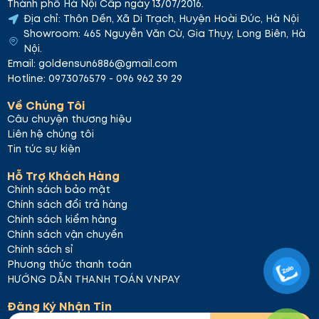
Thành phố Hà Nội Cấp ngày 13/07/2016.
Địa chỉ: Thôn Dền, Xã Di Trạch, Huyện Hoài Đức, Hà Nội
Showroom: 465 Nguyễn Văn Cừ, Gia Thụy, Long Biên, Hà
Nội.
Email: goldensun6886@gmail.com
Hotline: 0973076579 - 096 962 39 29
Về Chúng Tôi
Câu chuyện thương hiệu
Liên hệ chúng tôi
Tin tức sự kiện
Hỗ Trợ Khách Hàng
Chính sách bảo mật
Chính sách đổi trả hàng
Chính sách kiểm hàng
Chính sách vận chuyển
Chính sách sỉ
Phương thức thanh toán
HƯỚNG DẪN THANH TOÁN VNPAY
Đăng Ký Nhận Tin