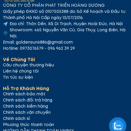
CÔNG TY CỔ PHẦN PHÁT TRIỂN HOÀNG DƯƠNG
Giấy phép ĐKKD số 0107505388 do Sở Kế hoạch và Đầu tư
Thành phố Hà Nội Cấp ngày 13/07/2016.
Địa chỉ: Thôn Dền, Xã Di Trạch, Huyện Hoài Đức, Hà Nội
Showroom: 465 Nguyễn Văn Cừ, Gia Thụy, Long Biên, Hà
Nội.
Email: goldensun6886@gmail.com
Hotline: 0973076579 - 096 962 39 29
Về Chúng Tôi
Câu chuyện thương hiệu
Liên hệ chúng tôi
Tin tức sự kiện
Hỗ Trợ Khách Hàng
Chính sách bảo mật
Chính sách đổi trả hàng
Chính sách kiểm hàng
Chính sách vận chuyển
Chính sách sỉ
Phương thức thanh toán
HƯỚNG DẪN THANH TOÁN VNPAY