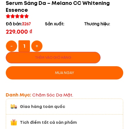
Serum Sáng Da – Melano CC Whitening
Essence
Đã bán:
3267
Sản xuất:
Thương hiệu:
229.000
₫
-
+
THÊM VÀO GIỎ HÀNG
MUA NGAY
Danh Mục:
Chăm Sóc Da Mặt.
Giao hàng toàn quốc
Tích điểm tất cả sản phẩm