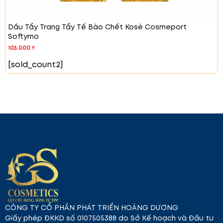
Dầu Tẩy Trang Tẩy Tế Bào Chết Kosé Cosmeport
Softymo
103.000
₫
[sold_count2]
CÔNG TY CỔ PHẦN PHÁT TRIỂN HOÀNG DƯƠNG
Giấy phép ĐKKD số 0107505388 do Sở Kế hoạch và Đầu tư