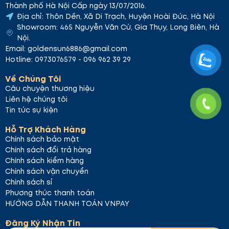
Thành phố Hà Nội Cấp ngày 13/07/2016.
Địa chỉ: Thôn Dền, Xã Di Trạch, Huyện Hoài Đức, Hà Nội
Showroom: 465 Nguyễn Văn Cừ, Gia Thụy, Long Biên, Hà
Nội.
Email: goldensun6886@gmail.com
Hotline: 0973076579 - 096 962 39 29
Về Chúng Tôi
Câu chuyện thương hiệu
Liên hệ chúng tôi
Tin tức sự kiện
Hỗ Trợ Khách Hàng
Chính sách bảo mật
Chính sách đổi trả hàng
Chính sách kiểm hàng
Chính sách vận chuyển
Chính sách sỉ
Phương thức thanh toán
HƯỚNG DẪN THANH TOÁN VNPAY
Đăng Ký Nhận Tin