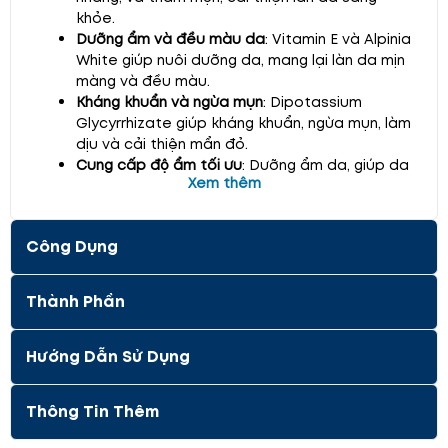
khỏe.
Dưỡng ẩm và đều màu da
: Vitamin E và Alpinia
White giúp nuôi dưỡng da, mang lại làn da mịn
màng và đều màu.
Kháng khuẩn và ngừa mụn
: Dipotassium
Glycyrrhizate giúp kháng khuẩn, ngừa mụn, làm
dịu và cải thiện mẩn đỏ.
Cung cấp độ ẩm tối ưu
: Dưỡng ẩm da, giúp da
Xem thêm
luôn mềm mại và khỏe mạnh.
Thấm nhanh
: Tinh chất thẩm thấu nhanh, không
nhờn rít, dễ sử dụng.
Công Dụng
Thành phần
:
Thành Phần
Vitamin C (Ascorbic Acid)
: Làm sáng da, giảm
nám và tàn nhang.
Vitamin E (Tocopheryl Acetate)
: Dưỡng ẩm,
Hướng Dẫn Sử Dụng
bảo vệ da.
Dipotassium Glycyrrhizate
: Kháng khuẩn, giảm
mẩn đỏ.
Thông Tin Thêm
Alpinia Katsumadai Seed Extract
: Dưỡng da,
cải thiện màu da.