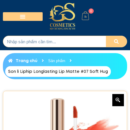
0
Trang chủ
Sản phẩm
Son lì Liphip Longlasting Lip Matte #07 Soft Hug