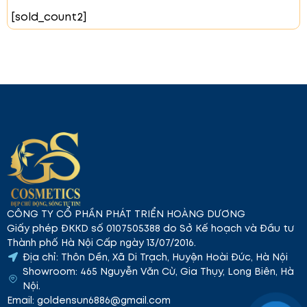
[sold_count2]
#04 French Kiss – Hồng nâu
Màu sắc hồng nâu trầm
ấm mang lại sự quyến rũ và thanh lịch. Phù hợp cho
những ai yêu thích vẻ đẹp nhẹ nhàng nhưng vẫn đậm
CÔNG TY CỔ PHẦN PHÁT TRIỂN HOÀNG DƯƠNG
chất nữ tính.
Giấy phép ĐKKD số 0107505388 do Sở Kế hoạch và Đầu tư
Thành phố Hà Nội Cấp ngày 13/07/2016.
Địa chỉ: Thôn Dền, Xã Di Trạch, Huyện Hoài Đức, Hà Nội
Showroom: 465 Nguyễn Văn Cừ, Gia Thụy, Long Biên, Hà
Nội.
Email: goldensun6886@gmail.com