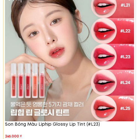
tiệc.
#03 Bird Kiss – Hồng trà
Đây là tông màu san hô
tươi tắn, dễ dàng kết hợp với nhiều phong cách
trang điểm khác nhau. Tạo vẻ ngoài dễ thương, trẻ
trung.
Son Bóng Màu Liphip Glossy Lip Tint (#L23)
245.000
₫