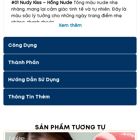
#01 Nudy Kiss – Hồng Nude
Tông màu nude nhẹ
nhàng, mang lại cảm giác tinh tế và tự nhiên. Đây là
màu sắc lý tưởng cho những ngày trang điểm nhẹ
nhàng, thanh thoát.
Xem thêm
Công Dụng
Thành Phần
Hướng Dẫn Sử Dụng
Thông Tin Thêm
#02 First Kiss – Hồng đào
Màu sắc nhẹ nhàng, pha
SẢN PHẨM TƯƠNG TỰ
chút sắc hồng đào tạo nên vẻ đẹp ngọt ngào, ấm
áp. Phù hợp cho mọi hoàn cảnh, từ đi làm đến dự