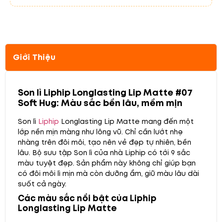
Giới Thiệu
Son lì Liphip Longlasting Lip Matte #07
Soft Hug: Màu sắc bền lâu, mềm mịn
Son lì
Liphip
Longlasting Lip Matte mang đến một
lớp nền mịn màng như lông vũ. Chỉ cần lướt nhẹ
nhàng trên đôi môi, tạo nên vẻ đẹp tự nhiên, bền
lâu. Bộ sưu tập Son lì của nhà Liphip có tới 9 sắc
màu tuyệt đẹp. Sản phẩm này không chỉ giúp bạn
có đôi môi lì mịn mà còn dưỡng ẩm, giữ màu lâu dài
suốt cả ngày.
Các màu sắc nổi bật của Liphip
Longlasting Lip Matte