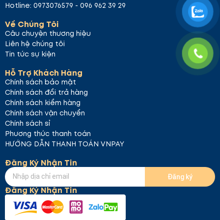
Hotline: 0973076579 - 096 962 39 29
Về Chúng Tôi
Câu chuyện thương hiệu
Liên hệ chúng tôi
Tin tức sự kiện
Hỗ Trợ Khách Hàng
Chính sách bảo mật
Chính sách đổi trả hàng
#05 Deep Kiss – Đỏ cherry
Màu đỏ đậm với sắc
Chính sách kiểm hàng
cherry tươi tắn, mạnh mẽ. Đây là lựa chọn tuyệt vời
Chính sách vận chuyển
cho những buổi tối quyến rũ hay những dịp đặc biệt.
Chính sách sỉ
Phương thức thanh toán
HƯỚNG DẪN THANH TOÁN VNPAY
Đăng Ký Nhận Tin
Đăng ký
Đăng Ký Nhận Tin