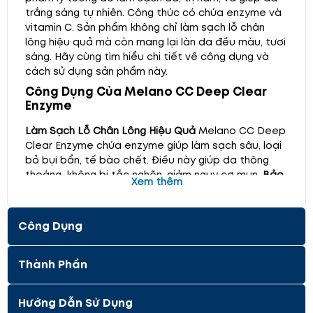
trắng sáng tự nhiên. Công thức có chứa enzyme và
vitamin C. Sản phẩm không chỉ làm sạch lỗ chân
lông hiệu quả mà còn mang lại làn da đều màu, tươi
sáng. Hãy cùng tìm hiểu chi tiết về công dụng và
cách sử dụng sản phẩm này.
Công Dụng Của Melano CC Deep Clear
Enzyme
Làm Sạch Lỗ Chân Lông Hiệu Quả
Melano CC Deep
Clear Enzyme chứa enzyme giúp làm sạch sâu, loại
bỏ bụi bẩn, tế bào chết. Điều này giúp da thông
thoáng, không bị tắc nghẽn, giảm nguy cơ mụn.
Bảo
Xem thêm
Vệ Độ Ẩm Cho Da
Vitamin C trong sản phẩm giúp
bảo vệ và duy trì độ ẩm tự nhiên cho da. Làn da sẽ
cảm thấy mềm mại, mịn màng và không bị khô sau
Công Dụng
khi sử dụng.
Giúp Da Trắng Sáng Và Đều Màu
Sản
phẩm chứa vitamin C, một thành phần nổi tiếng
trong việc làm sáng da và giảm thâm nám. Vitamin
Thành Phần
C giúp làm mờ các vết nám, mang lại làn da đều
màu và tươi sáng.
Hướng Dẫn Sử Dụng
Hướng Dẫn Sử Dụng