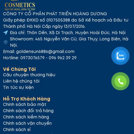
CÔNG TY CỔ PHẦN PHÁT TRIỂN HOÀNG DƯƠNG
Giấy phép ĐKKD số 0107505388 do Sở Kế hoạch và Đầu tư
Thành phố Hà Nội Cấp ngày 13/07/2016.
Địa chỉ: Thôn Dền, Xã Di Trạch, Huyện Hoài Đức, Hà Nội
Showroom: 465 Nguyễn Văn Cừ, Gia Thụy, Long Biên, Hà
Nội.
Email: goldensun6886@gmail.com
Hotline: 0973076579 - 096 962 39 29
Về Chúng Tôi
Câu chuyện thương hiệu
Liên hệ chúng tôi
Tin tức sự kiện
Hỗ Trợ Khách Hàng
Chính sách bảo mật
Chính sách đổi trả hàng
Chính sách kiểm hàng
Chính sách vận chuyển
Chính sách sỉ