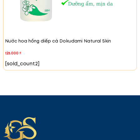
Xuất xứ:
Nhật Bản
Quy cách:
Tuýp 130g
Nhà sản xuất:
Rohto Japan
Melano CC Deep Clear Enzyme là lựa chọn hoàn
hảo giúp làm sạch sâu, bảo vệ và dưỡng sáng da,
đặc biệt hiệu quả trong việc điều trị nám và duy trì
Nước hoa hồng diếp cá Dokudami Natural Skin
làn da khỏe mạnh.
125.000
₫
[sold_count2]