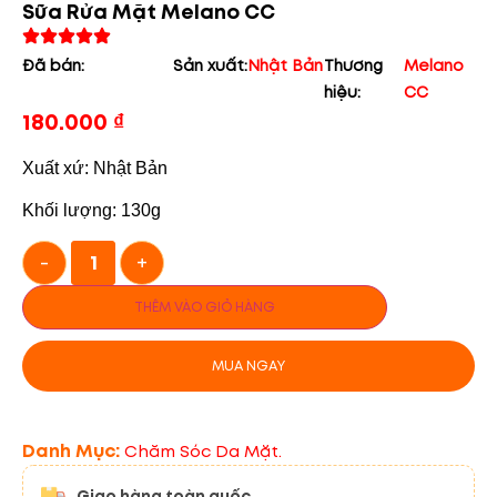
Sữa Rửa Mặt Melano CC
Đã bán:
Sản xuất:
Nhật Bản
Thương
Melano
hiệu:
CC
180.000
₫
Xuất xứ: Nhật Bản
Khối lượng: 130g
-
+
THÊM VÀO GIỎ HÀNG
MUA NGAY
Danh Mục:
Chăm Sóc Da Mặt.
Giao hàng toàn quốc