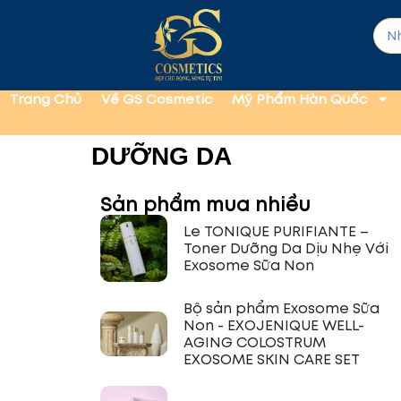
Trang Chủ
Về GS Cosmetic
Mỹ Phẩm Hàn Quốc
DƯỠNG DA
Sản phẩm mua nhiều
Le TONIQUE PURIFIANTE –
Toner Dưỡng Da Dịu Nhẹ Với
Exosome Sữa Non
Bộ sản phẩm Exosome Sữa
Non - EXOJENIQUE WELL-
AGING COLOSTRUM
EXOSOME SKIN CARE SET