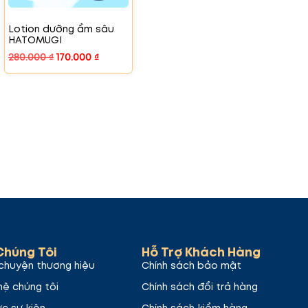
Lotion dưỡng ẩm sâu
HATOMUGI
280.000
₫
170.000
₫
Chúng Tôi
Hỗ Trợ Khách Hàng
chuyện thương hiệu
Chính sách bảo mật
hệ chúng tôi
Chính sách đổi trả hàng
ức sự kiện
Chính sách kiểm hàng