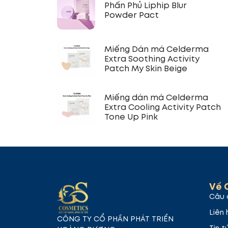
Phấn Phủ Liphip Blur
Powder Pact
Miếng Dán má Celderma
Extra Soothing Activity
Patch My Skin Beige
Miếng dán má Celderma
Extra Cooling Activity Patch
Tone Up Pink
Về 
Câu 
Liên 
CÔNG TY CỔ PHẦN PHÁT TRIỂN
Tin t