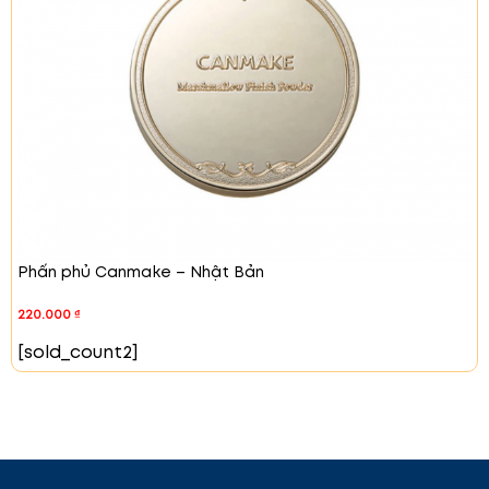
#03 Bird Kiss – Hồng trà
Đây là tông màu san hô
tươi tắn, dễ dàng kết hợp với nhiều phong cách
trang điểm khác nhau. Tạo vẻ ngoài dễ thương, trẻ
trung.
Phấn phủ Canmake – Nhật Bản
220.000
₫
[sold_count2]