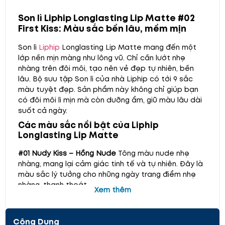
Son lì Liphip Longlasting Lip Matte #02
First Kiss: Màu sắc bền lâu, mềm mịn
Son lì
Liphip
Longlasting Lip Matte mang đến một
lớp nền mịn màng như lông vũ. Chỉ cần lướt nhẹ
nhàng trên đôi môi, tạo nên vẻ đẹp tự nhiên, bền
lâu. Bộ sưu tập Son lì của nhà Liphip có tới 9 sắc
màu tuyệt đẹp. Sản phẩm này không chỉ giúp bạn
có đôi môi lì mịn mà còn dưỡng ẩm, giữ màu lâu dài
suốt cả ngày.
Các màu sắc nổi bật của Liphip
Longlasting Lip Matte
#01 Nudy Kiss – Hồng Nude
Tông màu nude nhẹ
nhàng, mang lại cảm giác tinh tế và tự nhiên. Đây là
màu sắc lý tưởng cho những ngày trang điểm nhẹ
nhàng, thanh thoát.
Xem thêm
Công Dụng