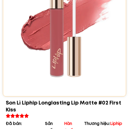
Son Lì Liphip Longlasting Lip Matte #02 First
Kiss
Đã bán:
Sản
Hàn
Thương hiệu:
Liphip