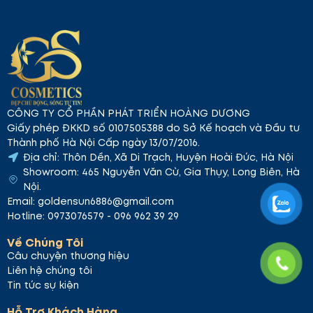
#04 French Kiss – Hồng nâu
Màu sắc hồng nâu trầm
ấm mang lại sự quyến rũ và thanh lịch. Phù hợp cho
những ai yêu thích vẻ đẹp nhẹ nhàng nhưng vẫn đậm
CÔNG TY CỔ PHẦN PHÁT TRIỂN HOÀNG DƯƠNG
chất nữ tính.
Giấy phép ĐKKD số 0107505388 do Sở Kế hoạch và Đầu tư
Thành phố Hà Nội Cấp ngày 13/07/2016.
Địa chỉ: Thôn Dền, Xã Di Trạch, Huyện Hoài Đức, Hà Nội
Showroom: 465 Nguyễn Văn Cừ, Gia Thụy, Long Biên, Hà
Nội.
Email: goldensun6886@gmail.com
Hotline: 0973076579 - 096 962 39 29
Về Chúng Tôi
Câu chuyện thương hiệu
Liên hệ chúng tôi
Tin tức sự kiện
Hỗ Trợ Khách Hàng