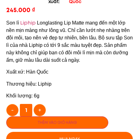
xuất:
Quốc
245.000
₫
Liphip
Son lì
Longlasting Lip Matte mang đến một lớp
nền mịn màng như lông vũ. Chỉ cần lướt nhẹ nhàng trên
đôi môi, tạo nên vẻ đẹp tự nhiên, bền lâu. Bộ sưu tập Son
lì của nhà Liphip có tới 9 sắc màu tuyệt đẹp. Sản phẩm
này không chỉ giúp bạn có đôi môi lì mịn mà còn dưỡng
ẩm, giữ màu lâu dài suốt cả ngày.
Xuất xứ: Hàn Quốc
Thương hiệu: Liphip
Khối lượng: 6g
-
+
THÊM VÀO GIỎ HÀNG
MUA NGAY