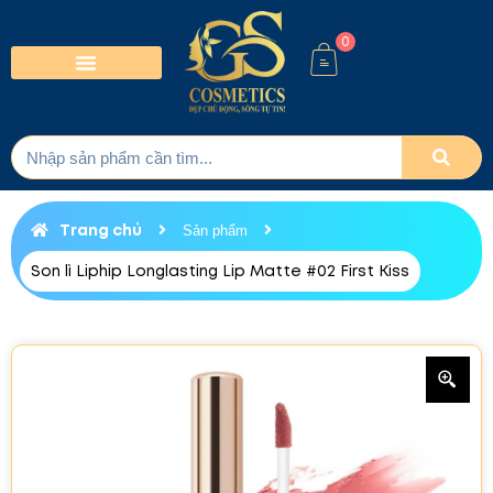
0
Trang chủ
Sản phẩm
Son lì Liphip Longlasting Lip Matte #02 First Kiss