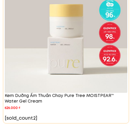
trong, tạo cảm giác mềm mại và tươi mới suốt cả
ngày.
Cải Thiện Quá Trình Tẩy Tế Bào Chết
Kem Dưỡng Ẩm Thuần Chay Pure Tree MOISTPEAR™
Water Gel Cream
525.000
₫
[sold_count2]
Không chỉ dưỡng ẩm, kem dưỡng CELDERMA còn
giúp cải thiện quá trình tẩy tế bào chết trên da.