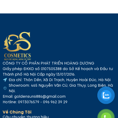
Sản phẩm mang lại làn da mịn màng, sáng khỏe. Sản
phẩm giúp làm sạch và nuôi dưỡng da, giúp da hấp
thu các dưỡng chất tốt hơn.
Thành Phần Nổi Bật và Hiệu Quả Được
Kiểm Nghiệm
CÔNG TY CỔ PHẦN PHÁT TRIỂN HOÀNG DƯƠNG
Giấy phép ĐKKD số 0107505388 do Sở Kế hoạch và Đầu tư
Thành phố Hà Nội Cấp ngày 13/07/2016.
Địa chỉ: Thôn Dền, Xã Di Trạch, Huyện Hoài Đức, Hà Nội
Showroom: 465 Nguyễn Văn Cừ, Gia Thụy, Long Biên, Hà
Nội.
Email: goldensun6886@gmail.com
Hotline: 0973076579 - 096 962 39 29
Về Chúng Tôi
Câu chuyện thương hiệu