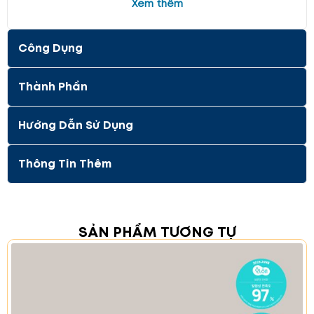
Xem thêm
Công Dụng
Thành Phần
Hướng Dẫn Sử Dụng
Thông Tin Thêm
Tính Năng Đặc Biệt: Cấp Ẩm Sâu Cho Làn
Da
SẢN PHẨM TƯƠNG TỰ
Kem dưỡng ẩm
CELDERMA Siabarrier™ Power Moist
Cream
cung cấp độ ẩm cơ bản cho da. Nó giúp da
trở nên mịn màng và rạng rỡ. Sản phẩm này có khả
năng dưỡng ẩm hiệu quả kéo dài lên đến 48 giờ. Làn
da của bạn sẽ được chăm sóc ẩm sâu từ bên