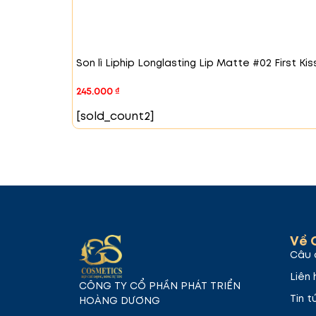
#04 French Kiss – Hồng nâu
Màu sắc hồn
nhẹ nhàng nhưng vẫn đậm chất nữ tính
Son lì Liphip Longlasting Lip Matte #02 First Kis
245.000
₫
[sold_count2]
Về 
#05 Deep Kiss – Đỏ cherry
Màu đỏ đậm v
Câu 
những dịp đặc biệt.
Liên 
CÔNG TY CỔ PHẦN PHÁT TRIỂN
Tin t
HOÀNG DƯƠNG