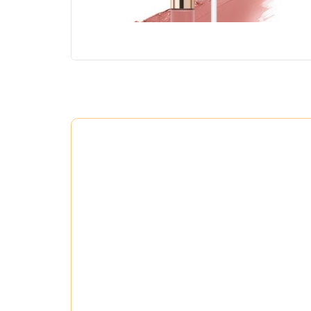
#02 First Kiss – Hồng đào
Màu sắc nhẹ 
từ đi làm đến dự tiệc.