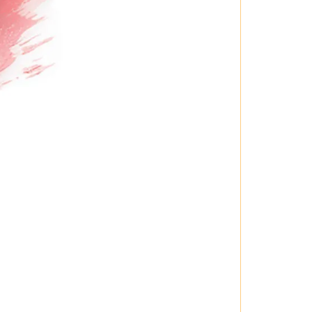
ơi tắn, dễ dàng kết hợp với nhiều