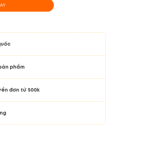
AY
quốc
 sản phẩm
yển đơn từ 500k
ãng