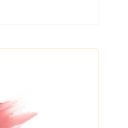
o, ấm áp. Phù hợp cho mọi hoàn cảnh,