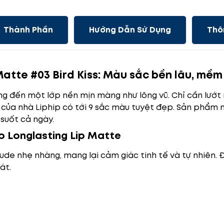
Thành Phần
Hướng Dẫn Sử Dụng
Thô
 Matte #03 Bird Kiss: Màu sắc bền lâu, mềm
g đến một lớp nền mịn màng như lông vũ. Chỉ cần lướt 
lì của nhà Liphip có tới 9 sắc màu tuyệt đẹp. Sản phẩm n
suốt cả ngày.
p Longlasting Lip Matte
de nhẹ nhàng, mang lại cảm giác tinh tế và tự nhiên. 
át.