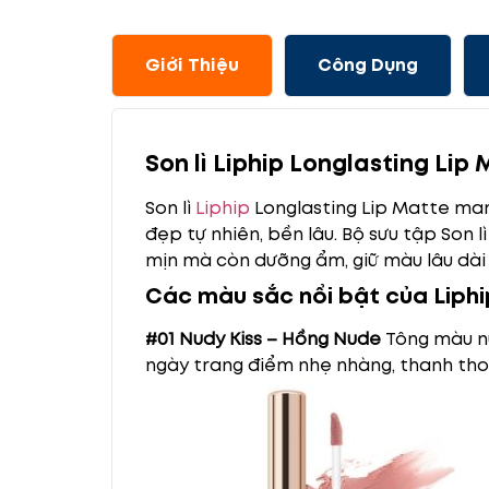
Giới Thiệu
Công Dụng
Son lì Liphip Longlasting Lip
Son lì
Liphip
Longlasting Lip Matte man
đẹp tự nhiên, bền lâu. Bộ sưu tập Son 
mịn mà còn dưỡng ẩm, giữ màu lâu dài 
Các màu sắc nổi bật của Liphi
#01 Nudy Kiss – Hồng Nude
Tông màu nu
ngày trang điểm nhẹ nhàng, thanh tho