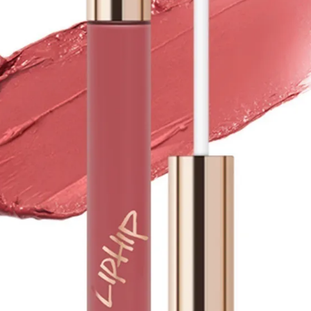
onglasting Lip Matte #03 Bird Kiss là tông màu san hô tư
vẻ ngoài dễ thương, trẻ trung.