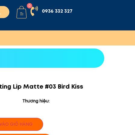
0
0936 332 327
ting Lip Matte #03 Bird Kiss
Thương hiệu:
VÀO GIỎ HÀNG