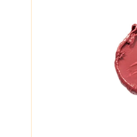
#03 Bird Kiss – Hồng trà
Son lì Liphip L
phong cách trang điểm khác nhau. Tạo 