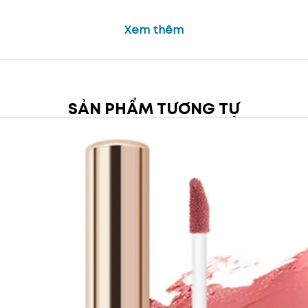
Xem thêm
SẢN PHẨM TƯƠNG TỰ
nhàng, pha chút sắc hồng đào tạo nên vẻ đẹp ngọt ngà