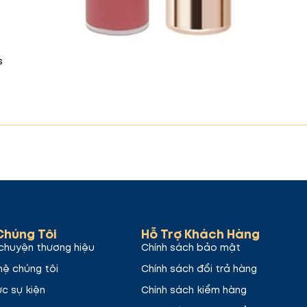
g nâu trầm ấm mang lại sự quyến rũ và thanh lịch. Phù
.
s
Chúng Tôi
Hỗ Trợ Khách Hàng
ới sắc cherry tươi tắn, mạnh mẽ. Đây là lựa chọn tuyệ
chuyện thương hiệu
Chính sách bảo mật
hệ chúng tôi
Chính sách đổi trả hàng
ức sự kiện
Chính sách kiểm hàng