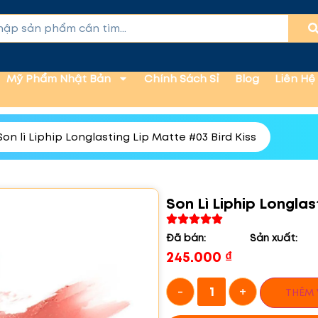
Mỹ Phẩm Nhật Bản
Chính Sách Sỉ
Blog
Liên Hệ
Son lì Liphip Longlasting Lip Matte #03 Bird Kiss
Son Lì Liphip Longlas
Đã bán:
Sản xuất:
245.000
₫
-
+
THÊM 