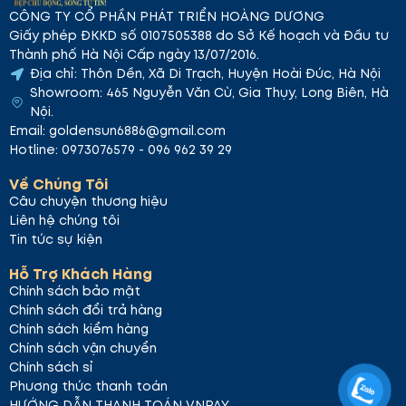
CÔNG TY CỔ PHẦN PHÁT TRIỂN HOÀNG DƯƠNG
Giấy phép ĐKKD số 0107505388 do Sở Kế hoạch và Đầu tư
Thành phố Hà Nội Cấp ngày 13/07/2016.
Địa chỉ: Thôn Dền, Xã Di Trạch, Huyện Hoài Đức, Hà Nội
Showroom: 465 Nguyễn Văn Cừ, Gia Thụy, Long Biên, Hà
Nội.
Email: goldensun6886@gmail.com
Hotline: 0973076579 - 096 962 39 29
Về Chúng Tôi
Câu chuyện thương hiệu
Liên hệ chúng tôi
Tin tức sự kiện
Hỗ Trợ Khách Hàng
Chính sách bảo mật
Chính sách đổi trả hàng
Chính sách kiểm hàng
Chính sách vận chuyển
Chính sách sỉ
Phương thức thanh toán
HƯỚNG DẪN THANH TOÁN VNPAY