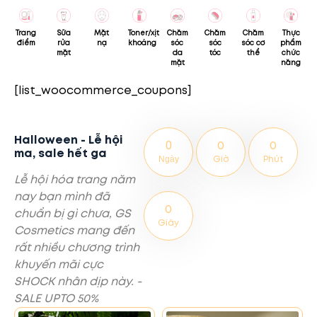
Sữa
Toner/xịt
Chăm
Trang
Mặt
Chăm
Chăm
Thực
rửa
khoáng
sóc
điểm
nạ
sóc
sóc cơ
phẩm
mặt
da
tóc
thể
chức
mặt
năng
[list_woocommerce_coupons]
Halloween - Lễ hội
0
0
0
ma, sale hết ga
Giờ
Phút
Ngày
Lễ hội hóa trang năm
nay bạn mình đã
0
chuẩn bị gì chưa, GS
Giây
Cosmetics mang đến
rất nhiều chương trình
khuyến mãi cực
SHOCK nhân dịp này. -
SALE UPTO 50%