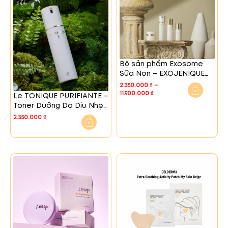
Bộ sản phẩm Exosome
Sữa Non – EXOJENIQUE
WELL- AGING
2.350.000
₫
–
COLOSTRUM EXOSOME
11.900.000
₫
Le TONIQUE PURIFIANTE –
SKIN CARE SET
Toner Dưỡng Da Dịu Nhẹ
Với Exosome Sữa Non
2.350.000
₫