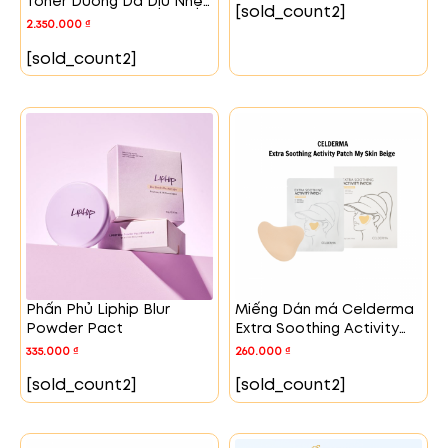
Toner Dưỡng Da Dịu Nhẹ
[sold_count2]
Với Exosome Sữa Non
2.350.000
₫
[sold_count2]
Phấn Phủ Liphip Blur
Miếng Dán má Celderma
Powder Pact
Extra Soothing Activity
Patch My Skin Beige
335.000
₫
260.000
₫
[sold_count2]
[sold_count2]