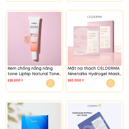
Kem chống nắng nâng
Mặt nạ thạch CELDERMA
tone Liphip Natural Tone
Ninetalks Hydrogel Mask
Up Glow
(4 miếng/hộp)
325.000
₫
330.000
₫