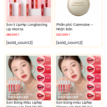
Son lì LipHip Longlasting
Phấn phủ Canmake –
Lip Matte
Nhật Bản
285.000
₫
220.000
₫
[sold_count2]
[sold_count2]
Son Bóng Màu Liphip
Son bóng màu Liphip