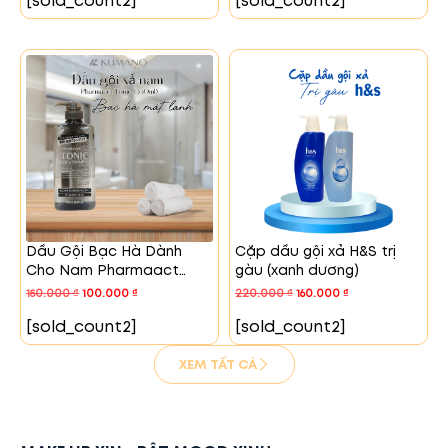
[sold_count2]
[sold_count2]
Dầu Gội Bạc Hà Dành
Cặp dầu gội xả H&S trị
Cho Nam Pharmaact
gàu (xanh dương)
Tonic – 550ml
150.000
₫
100.000
₫
220.000
₫
160.000
₫
[sold_count2]
[sold_count2]
XEM TẤT CẢ