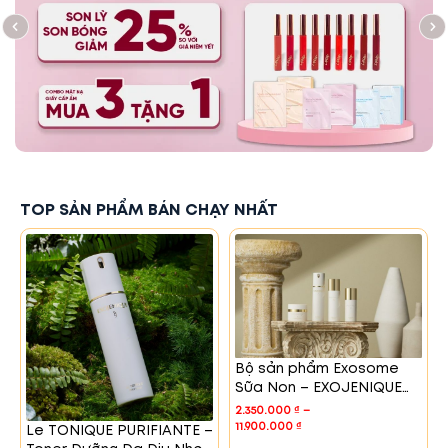
TOP SẢN PHẨM BÁN CHẠY NHẤT
Bộ sản phẩm Exosome
Sữa Non – EXOJENIQUE
WELL- AGING
2.350.000
₫
–
COLOSTRUM EXOSOME
11.900.000
₫
Le TONIQUE PURIFIANTE –
SKIN CARE SET