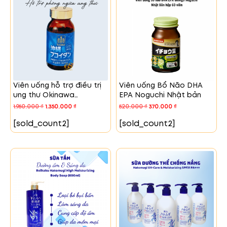
Viên uống hỗ trợ điều trị
Viên uống Bổ Não DHA
ung thư Okinawa
EPA Noguchi Nhật bản
Fucoidan Nhật Bản (180
1.950.000
₫
1.350.000
₫
520.000
₫
370.000
₫
viên)
[sold_count2]
[sold_count2]