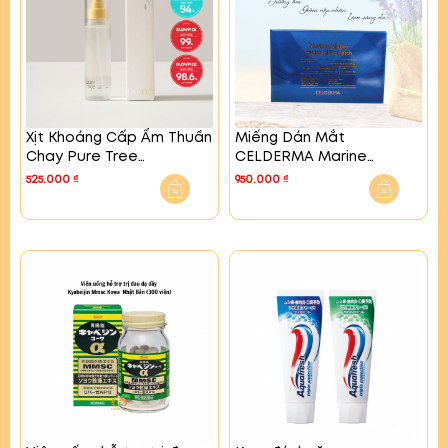
Xịt Khoáng Cấp Ẩm Thuần
Miếng Dán Mắt
Chay Pure Tree
CELDERMA Marine
MOISTPEAR™ Hydrating
Collagen Hydrogel Eye
525.000
₫
950.000
₫
Mist
Patch