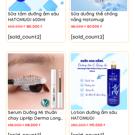
Sữa tắm dưỡng ẩm sâu
Sữa dưỡng thể chống
HATOMUGI 600ml
nắng Hatomugi
300.000
₫
150.000
₫
155.000
₫
137.000
₫
[sold_count2]
[sold_count2]
Serum Dưỡng Mi thuần
Lotion dưỡng ẩm sâu
chay LipHip Derma Long
HATOMUGI
Active
385.000
₫
315.000
₫
280.000
₫
170.000
₫