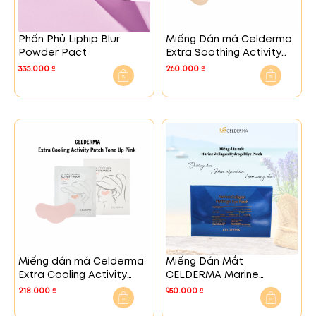
Phấn Phủ Liphip Blur
Miếng Dán má Celderma
Powder Pact
Extra Soothing Activity
Patch My Skin Beige
335.000
₫
260.000
₫
Miếng dán má Celderma
Miếng Dán Mắt
Extra Cooling Activity
CELDERMA Marine
Patch Tone Up Pink
Collagen Hydrogel Eye
218.000
₫
950.000
₫
Patch