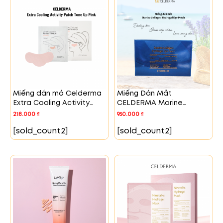
Miếng dán má Celderma
Miếng Dán Mắt
Extra Cooling Activity
CELDERMA Marine
Patch Tone Up Pink
Collagen Hydrogel Eye
218.000
₫
950.000
₫
Patch
[sold_count2]
[sold_count2]