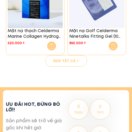
Mặt nạ thạch Celderma
Mặt nạ Golf Celderma
Marine Collagen Hydrogel
Ninetalks Fitting Gel (10
Mask (Hộp 3 chiếc)
chiếc/hộp)
320.000
₫
850.000
₫
XEM TẤT CẢ
ƯU ĐÃI HOT, ĐỪNG BỎ
0
0
LỠ!!
Giờ
Ngày
Sản phẩm sẽ trở về giá
gốc khi hết giờ