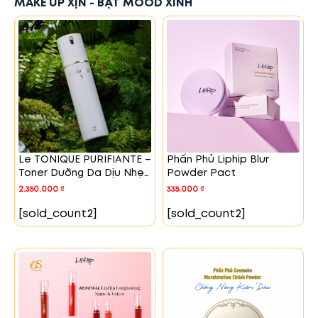
MAKE UP XỊN - BẬT MOOD XINH
Le TONIQUE PURIFIANTE –
Phấn Phủ Liphip Blur
Toner Dưỡng Da Dịu Nhẹ
Powder Pact
Với Exosome Sữa Non
2.350.000
₫
335.000
₫
[sold_count2]
[sold_count2]