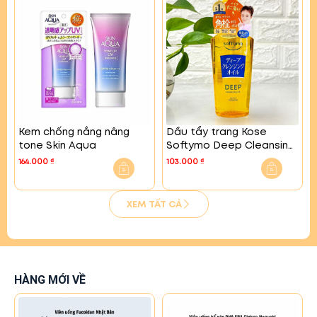
Kem chống nắng nâng
Dầu tẩy trang Kose
tone Skin Aqua
Softymo Deep Cleansing
Oil
164.000
₫
103.000
₫
XEM TẤT CẢ
HÀNG MỚI VỀ