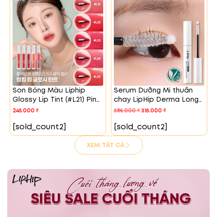
Son Bóng Màu Liphip
Serum Dưỡng Mi thuần
Glossy Lip Tint (#L21) Pink
chay LipHip Derma Long
Jisoo
Active
245.000
₫
385.000
₫
315.000
₫
[sold_count2]
[sold_count2]
XEM TẤT CẢ