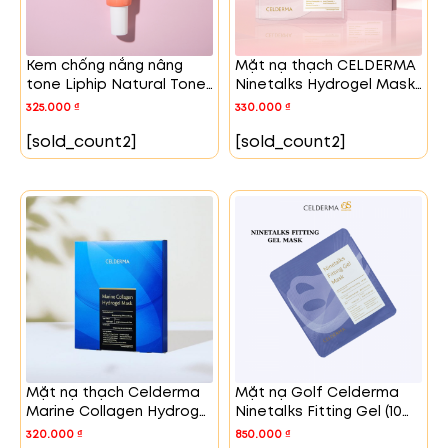
Kem chống nắng nâng
Mặt nạ thạch CELDERMA
tone Liphip Natural Tone
Ninetalks Hydrogel Mask
Up Glow
(4 miếng/hộp)
325.000
₫
330.000
₫
[sold_count2]
[sold_count2]
Mặt nạ thạch Celderma
Mặt nạ Golf Celderma
Marine Collagen Hydrogel
Ninetalks Fitting Gel (10
Mask (Hộp 3 chiếc)
chiếc/hộp)
320.000
₫
850.000
₫