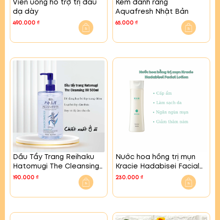
Viên uống hỗ trợ trị đau
Kem đánh răng
dạ dày
Aquafresh Nhật Bản
490.000
₫
65.000
₫
Dầu Tẩy Trang Reihaku
Nước hoa hồng trị mụn
Hatomugi The Cleansing
Kracie Hadabisei Facial
Oil
Lotion
190.000
₫
230.000
₫