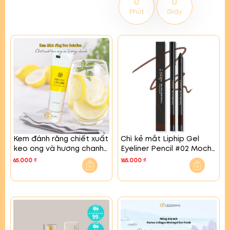
0
0
Phút
Giây
Kem đánh răng chiết xuất
Chì kẻ mắt Liphip Gel
keo ong và hương chanh
Eyeliner Pencil #02 Mocha
tươi mát – Duo Solution
Brown
65.000
₫
165.000
₫